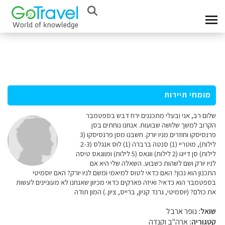
מומחי תיירות
שלום רב, אני ובעלי מתכננים ירח דבש בספטמבר
הקרוב למשך שלושה שבועות. אנחנו נוחתים בסן
פרנסיסקו וחוזרים מניו יורק. חשבנו מסן פרנסיסקו (3
לילות), מוטריי (1) סנטה ברברה (1) לוס אנגלס (2-3
לילות) סן דייגו (2 לילות) ווגאס (5 לילות) ומווגאס טיסה
לניו יורק ושם לשהות כשבוע. השאלה שלי היא אם
התכנון הוא נכון? האם כדאי לטוס למיאמי ומשם לניו יורק? האם יוסמיטי
בספטמבר הוא כדאי? ואיזה פארקים כדאי מכיוון שאנחנו לא מעוניינים לעשות
את כולם? (יוסמיטי, גרנד קניון, ברייס, ציון..) המון תודה
שואל:
נופר ארבל
קטגוריה:
ארה"ב וקנדה