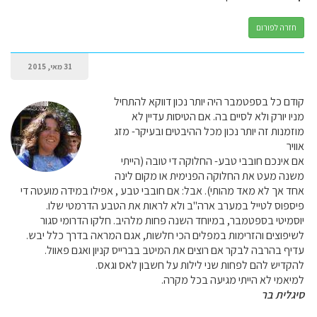
חזרה לפורום
31 מאי, 2015
קודם כל בספטמבר היה יותר נכון דווקא להתחיל
מניו יורק ולא לסיים בה. אם הטיסות עדיין לא
מוזמנות זה יותר נכון מכל ההיבטים ובעיקר- מזג
אוויר
אם אינכם חובבי טבע- החלוקה די טובה (הייתי
משנה מעט את החלוקה הפנימית או מקום לינה
אחד אך לא מאד מהותי). אבל: אם חובבי טבע , אפילו במידה מועטה די
פיספוס לטייל במערב ארה"ב ולא לראות את הטבע הדרמטי שלו.
יוסמיטי בספטמבר, במיוחד השנה פחות מלהיב. חלקו הדרומי סגור
לשיפוצים והזרימות במפלים הכי חלשות, אגם המראה בדרך כלל יבש.
עדיף בהרבה לבקר אם רוצים את המיטב בברייס קניון ואגם פאוול.
להקדיש להם לפחות שני לילות על חשבון לאס וגאס.
למיאמי לא הייתי מגיעה בכל מקרה.
סיגלית בר