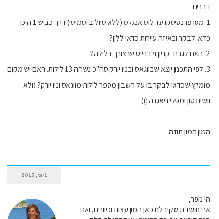
דברים:
1. מסן פרנסיסקו עד לוס אנגלס (ללא טיול ביוסמיטי) דרך כביש 1 היכן
כדאי לבקר ובאיזה עיירות כדאי ללון?
2. האם לגרנד קניון ולברייס יש צורך בלילה?
3. לפי התכנון יוצא שבווגאס ובניו יורק סה"כ נשהה 13 לילות. האם יש מקום
מומלץ שכדאי לבקר בו על חשבון מספר לילות מווגאס וניו יורק? (ולא
וושינגטון ומפלי ניאגרה :))
המון המון תודה
1 יוני, 2015
הי נופר,
אני חושבת שקיבלת כאן המון עצות וכיוונים, ואם