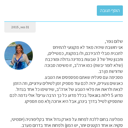
31 מאי, 2015
שלום נופר,
אני חושבת שיהיה מאד לא מקצועי להתיחס
לתכנית מבלי להכירכם, ולו במקצת, כמטיילים,
ותכנון טיול של 3 שבעות במדינה גדולה ומורכבת
(שלא לומר יבשת) כמו ארה"ב, זו משימה סבוכה
שדורשת מן רב.
מסכימה עם סיגלית שאתם מפספסים את הטבע.
כאנשים צעירים, יהיה לכם עוד מספיק זמן לטיולים עירוניים, וזה הזמן
לצאת ולראות את פלאי הטבע של ארה"ב, שירשימו כל אחד בגדול.
מדוע 5 לילות בווגאס? בכלל מדוע כל כך הרבה ערים? אולי נדמה לכם
שתספיקו לטייל בדרך בינהן, אבל היא ארוכה ןלא ממ תספיקו.
ממליצה בחום ללכת לפחות על פארק גדול אחד בקליפורניה (יוסמיטי,
סקויה או אחד הקטנים יותר, יש המון) ולפחות אחד בדרום מערב.