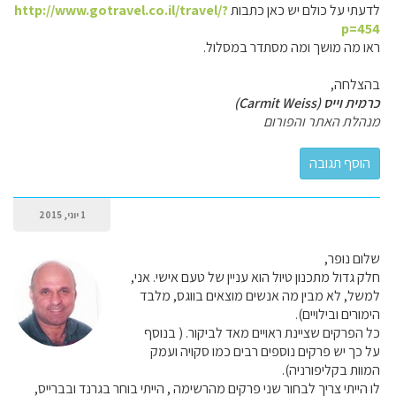
לדעתי על כולם יש כאן כתבות
http://www.gotravel.co.il/travel/?
p=454
ראו מה מושך ומה מסתדר במסלול.
בהצלחה,
כרמית וייס (Carmit Weiss)
מנהלת האתר והפורום
1 יוני, 2015
שלום נופר,
חלק גדול מתכנון טיול הוא עניין של טעם אישי. אני,
למשל, לא מבין מה אנשים מוצאים בווגס, מלבד
הימורים ובילויים).
כל הפרקים שציינת ראויים מאד לביקור. ( בנוסף
על כך יש פרקים נוספים רבים כמו סקויה ועמק
המוות בקליפורניה).
לו הייתי צריך לבחור שני פרקים מהרשימה , הייתי בוחר בגרנד ובברייס,