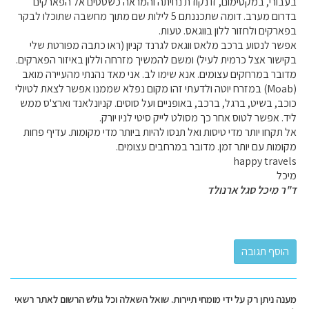
בעבורי, במקסימום, זו נקודת נחיתה והמראה כשטסים אל הפארקים
בדרום מערב. דומה שתכננתם 5 לילות שם מתוך מחשבה שתוכלו לבקר
בפארקים ולחזור ללון בווגאס. טעות.
אפשר לנסוע ברכב מלאס ווגאס לגרנד קניון (ראו כתבה מפורטת שלי
בקישור אצל כרמית לעיל) ומשם להמשיך מזרחה וללון באיזור הפארקים.
מדובר במרחקים עצומים. אנא שימו לב. אני מאד נהנתי מהעיירה מואב
(Moab) במזרח יוטה ולדעתי זהו מקום נפלא שממנו אפשר לצאת לטיולי
כוכב, בשיט, ברגל, ברכב, באופניים ועל סוסים. קניונלאנד וארצ'ס ממש
ליד. אפשר לטוס אחר כך מסולט לייק סיטי לניו יורק.
אל תקחו יותר מדי טיסות ואל תנסו להיות ביותר מדי מקומות. עדיף פחות
מקומות עם יותר זמן. מדובר במרחבים עצומים.
happy travels
מיכל
ד"ר מיכל סגל ארנולד
מענה ניתן רק על ידי מומחי תיירות. שואל השאלה וכל גולש הרשום לאתר רשאי