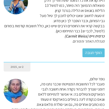
היית קוראת את כל החומר ששלחתי לך חלק
משאלות ההמשך היה מיותר, כמו למשל 13
הלילות בווגאס או הלילה בגרנד קניון.
זו טעות לחשוב שאנו יכולים לתכנן לך טיול מעל
גבי הפורום, וכבר הוסבר לך כאן מדוע.
בבקשה קראי את החומרים הרבים שיש כאן, כולל תשובות קודמות בפורום
(למשל, לכבי ש1 כבר התייחסו כאן).
כרמית וייס (Carmit Weiss)
מנהלת האתר והפורום
2 יוני, 2015
נופר שלום,
מעבר לכל התשובות המצויינות שכבר נתנו פה,
דומני שצריך להבהיר נקודה אחת חשובה לגבי
הפארקים והטיולים בה: אי אפשר להתייחס ללאס
ווגאס כנקודת לינה בטיולים בפארקים! זו טעות!
כמו כותבים אחרים פה, גם אני סולדת מלאס וגאס.