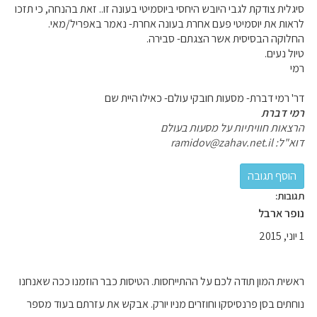
סיגלית צודקת לגבי היובש היחסי ביוסמיטי בעונה זו.. זאת בהנחה, כי תזכו
לראות את יוסמיטי פעם אחרת בעונה אחרת- נאמר באפריל/מאי.
החלוקה הבסיסית אשר הצגתם- סבירה.
טיול נעים.
רמי
דר' רמי דברת- מסעות חובקי עולם- כאילו היית שם
רמי דברת
הרצאות חוויתיות על מסעות בעולם
דוא"ל: ramidov@zahav.net.il
תגובות:
נופר ארבל
1 יוני, 2015
ראשית המון תודה לכם על ההתייחסות. הטיסות כבר הוזמנו ככה שאנחנו
נוחתים בסן פרנסיסקו וחוזרים מניו יורק. אבקש את עזרתם בעוד מספר