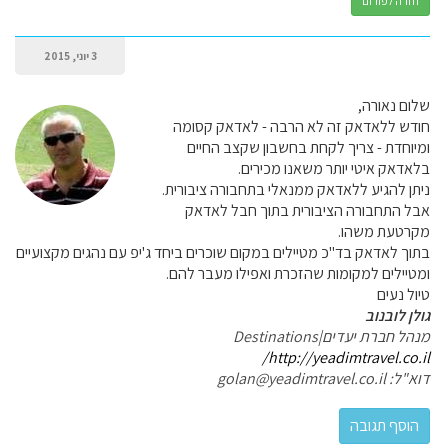
חזרה לפורום
3 יוני, 2015
שלום נאורה,
חודש ללאדאק זה לא הרבה - לאדאק קסומה
ומיוחדת - צריך לקחת בחשבון שקצב החיים
בלאדאק איטי יותר משאנו מכירים.
ניתן להגיע ללאדאק ממנאלי בתחבורה ציבורית.
אבל התחבורה הציבורית בתוך חבל לאדאק
מקרטעת משהו.
בתוך לאדאק בד"כ מטיילים במקום שוכרים ביחד ג'יפ עם נהגים מקצועיים
ומטיילים למקומות שהזכרת ואפילו מעבר להם.
טיול נעים
גולן לובנוב
מנהל חברת יעדים|Destinations
http://yeadimtravel.co.il/
דוא"ל: golan@yeadimtravel.co.il