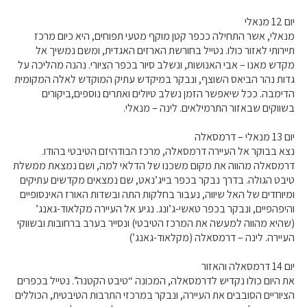
יום 12 מנאלי
מנאלי, אשר התחילה ככפר קטן מוקף מטעי תפוחים, היא כיום מרכז
תיירותי לאזור כולו. נטייל בחורשת הארזים האגדית, ומשם נמשיך אל
מקדש מאנו – אבי האנושות, ונשלב סיור בכפר הציורי. נהנה מהליכה על
גדות נהר הביאס השוצף, ונבקר במיקדש עתיק המוקדש לאלה המקומית
הדימבה. ככל שיאפשר הזמן נשלב טיולים ואתרים נוספים,ביקורים
בשווקים שבאזור התרמילאים. לינה – מנאלי.
יום 13 מנאלי – דרמסאלה
נצא בבוקר אל העיירה דרמסאלה, מרכז הבודהיזם הטיבטי בהודו.
דרמסאלה מהווה את מקום משכנו של הדלאי למה, ושם נמצאת ממשלת
טיבט הגולה. בדרך נבקר בכפר בייג’נאט, שם נמצאים מקדשים עתיקים
ומיוחדים של האל שיווה, נעבור בחלקות התה ובשדות האורז האינסופיים
והיפהפיים, ונבקר בכפר טאשי-ג’ונג. נגיע אל העיירה מקלאוד-גאנג’
(שהיא מהווה למעשה את המרכז הטיבטי) ונסייר בערב ברחובות ובשווקי
העיירה. לינה – דרמסאלה (מקלאוד-גאנג’)
יום 14 דרמסאלה והאזור
את היום כולו נקדיש לדרמסאלה, המכונה “טיבט הקטנה”. נטייל בכפרים
הציוריים הסובבים את העיירה, ונבקר במרכזי התרבות הטיבטית, הכוללים