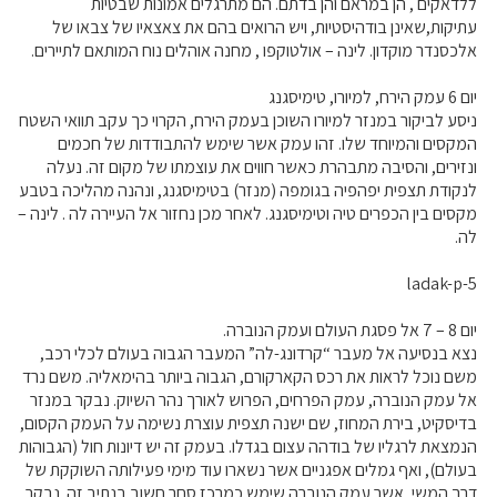
ללדאקים , הן במראם והן בדתם. הם מתרגלים אמונות שבטיות
עתיקות,שאינן בודהיסטיות, ויש הרואים בהם את צאצאיו של צבאו של
אלכסנדר מוקדון. לינה – אולטוקפו , מחנה אוהלים נוח המותאם לתיירים.
יום 6 עמק הירח, למיורו, טימיסגנג
ניסע לביקור במנזר למיורו השוכן בעמק הירח, הקרוי כך עקב תוואי השטח
המקסים והמיוחד שלו. זהו עמק אשר שימש להתבודדות של חכמים
ונזירים, והסיבה מתבהרת כאשר חווים את עוצמתו של מקום זה. נעלה
לנקודת תצפית יפהפיה בגומפה (מנזר) בטימיסגנג, ונהנה מהליכה בטבע
מקסים בין הכפרים טיה וטימיסגנג. לאחר מכן נחזור אל העיירה לה . לינה –
לה.
ladak-p-5
יום 8 – 7 אל פסגת העולם ועמק הנוברה.
נצא בנסיעה אל מעבר “קרדונג-לה” המעבר הגבוה בעולם לכלי רכב,
משם נוכל לראות את רכס הקארקורם, הגבוה ביותר בהימאליה. משם נרד
אל עמק הנוברה, עמק הפרחים, הפרוש לאורך נהר השיוק. נבקר במנזר
בדיסקיט, בירת המחוז, שם ישנה תצפית עוצרת נשימה על העמק הקסום,
הנמצאת לרגליו של בודהה עצום בגדלו. בעמק זה יש דיונות חול (הגבוהות
בעולם), ואף גמלים אפגניים אשר נשארו עוד מימי פעילותה השוקקת של
דרך המשי, אשר עמק הנוברה שימש כמרכז סחר חשוב בנתיב זה. נבקר