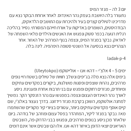
יום 3 לה – מנזר המיס
נתעורר בלה היושבת בעמק נהר האינדוס. לאחר ארוחת הבוקר נצא עם
מדריכינו לטיולים קצרים בעיר ולהיכרות עם התושבים הלדאקים,
הבודהיסטים, השומרים באדיקות על אורח חייהם המסורתי. נסייר בהליכה
רגלית רגועה בכפר סטוק ונפגוש את האנשים והילדים מלאי השמחה של
לאדאק. נבקר במנזר המיס, ונצפה בנוף המרהיב של האזור. אחר
הצהריים נצא בנסיעה אל השנטי סטופה היפהפיה. לינה בלה.
ladak-p-4
ימים 5 – 4 אלצ’י – דהא-אנו – אולייטוקפו (Uleytokpo)
בימים אלה נצא מלה בג’יפים ונשלב חוויות של טיולים בשטח רויי נופים
מרהיבים, נהרות שוצפים ופסגות מושלגות, ביקורים במקדשים עתיקים
ומיוחדים, מנזרים רחוקים ומפגש עם בני תרבות אחרת ומענינת. ניסע
לאורך נהר האינדוס העצום ונצפה במפגשו עם נהר הזנסקר הקר. נמשיך
למחנה אולטוקפו, השוכן בקרבת מנזר רידזונג. בדרך נעצור באלצ’י, שם
קיים אוסף מקדשים עתיקים ביותר, עטורים בציורי קיר מקוריים שהשתמרו
מאז. נבקר במנזר ליקיר, המתהדר בפסל עצום ומוזהב של בודהה. ביום
שלאחר מכן ניסע בנופים מרהיבים, ונפגוש בבני הדרוק-פה, השבטים
האריאנים יוצאי הדופן באיזור דהא-אנו. אלו הם שבטים אשר אינם דומים