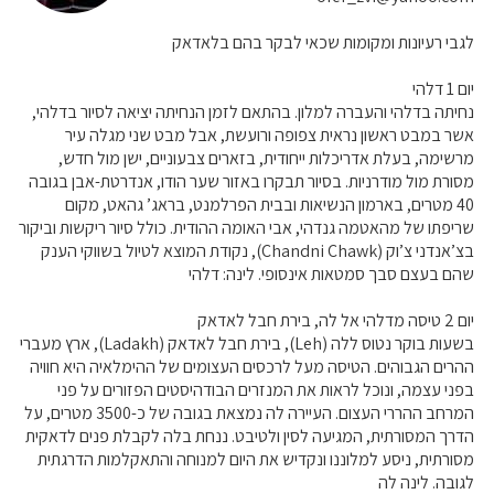
לגבי רעיונות ומקומות שכאי לבקר בהם בלאדאק
יום 1 דלהי
נחיתה בדלהי והעברה למלון. בהתאם לזמן הנחיתה יציאה לסיור בדלהי,
אשר במבט ראשון נראית צפופה ורועשת, אבל מבט שני מגלה עיר
מרשימה, בעלת אדריכלות ייחודית, בזארים צבעוניים, ישן מול חדש,
מסורת מול מודרניות. בסיור תבקרו באזור שער הודו, אנדרטת-אבן בגובה
40 מטרים, בארמון הנשיאות ובבית הפרלמנט, בראג’ גהאט, מקום
שריפתו של מהאטמה גנדהי, אבי האומה ההודית. כולל סיור ריקשות וביקור
בצ’אנדני צ’וק (Chandni Chawk), נקודת המוצא לטיול בשווקי הענק
שהם בעצם סבך סמטאות אינסופי. לינה: דלהי
יום 2 טיסה מדלהי אל לה, בירת חבל לאדאק
בשעות בוקר נטוס ללה (Leh), בירת חבל לאדאק (Ladakh), ארץ מעברי
ההרים הגבוהים. הטיסה מעל לרכסים העצומים של ההימלאיה היא חוויה
בפני עצמה, ונוכל לראות את המנזרים הבודהיסטים הפזורים על פני
המרחב ההררי העצום. העיירה לה נמצאת בגובה של כ-3500 מטרים, על
הדרך המסורתית, המגיעה לסין ולטיבט. ננחת בלה לקבלת פנים לדאקית
מסורתית, ניסע למלוננו ונקדיש את היום למנוחה והתאקלמות הדרגתית
לגובה. לינה לה