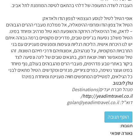
העברה לשדה התעופה של דלהי בהתאם לטיסה המוזמנת לתל אביב.
אופי הטיול לטיול לנוסע העצמאי לצפון הודו ולאדאק:
הטיול אל צפון הודו ומרומי ההימאליה, אל ממלכת מעברי ההרים הגבוהים
– לדאק, ואל ההימאליה הירוקה והשופעת הוא טיול מרהיב ומיוחד במינו.
הטיול משלב נסיעות בג’יפים טובים, מדריכים מקומיים ברמה גבוהה איתם
יש לנו היכרות אישית. הליכות רגליות ונעימות ומפגשים מעניינים עם בני
התרבויות המקומיות, על מנהגיהם, אמונותיהם ודרכי חייהם השונות. זהו
טיול שמאפשר חוויה יוצאת דופן, בתנאים טובים של לינה ונסיעה לצד
ביקור באתרי טבע מדהימים, מעברי הרים מהגבוהים בעולם, נוף מיוחד
במינו ועוצר נשימה, כפרים ציוריים, מנזרים ומקדשים. הטיול מתאים לבני
כל הגילאים, למטיילים המחפשים חוויה מעניינת ומיוחדת במינה!
גולן לובנוב
מנהל חברת יעדים|Destinations
http://yeadimtravel.co.il/
דוא"ל: golan@yeadimtravel.co.il
תגובות:
נאורה שפאי