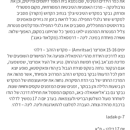
את כפר הילדים הטיבטי, שם נמצא בית הספר ליתומים ופליטים, וכן את
נורבולינקה – מרכז האומניות הטיבטיות המסורתיות, מקום פסטורלי
ומרתק. נבקר במקדש הטיבטי ונלך בנתיב הקדוש (הקורה) מסביב
למקדש שזור גלגלי התפילה. נוכל לראות בזמן זה נזירים ומאמינים
בודהיסטים המתפללים, מסובבים את גלגלי התפילה ומדקלמים מנטרות.
צליל המנטרות המהפנט ילוינו במשך כל שהייתנו במקום, האפוף שלווה
ואווירה מיוחדת במינה. לינה – דרמסאלה (מקלאוד-גאנג’)
ימים 15-16 אמריצר (Amritsar) – מקדש הזהב – דלהי
נצא לדרכינו היורדת מהרי ההימאליה ומגיעה אל המישורים השופעים של
מדינת פנג’אב.(ארץ חמשת הנהרות). נגיע אל העיר אמריצר, שמשמעה,
אגם הנקטר. נחזה בטקס סגירת הגבול בין הודו ופאקיסטאן, מופע יוצא
דופן לכל הדעות! נבקר במקדש הזהב המרהיב והמיוחד, אשר מהווה את
המרכז הרוחני של בני הדת הסיקהית. נחווה את יופיו ועוצמתו של המקדש
הן בשעות הלילה והן בבוקר , זמנים שונים המזמנים טקסים וחוויות שונות.
נבקר גם בג’אליאואאלה-באג, המקום המסמל את תחילת דרכה של הודו
לשחרור מעול השלטון הבריטי ולעצמאות. בערב יום ה 17 נמשיך לדלהי
ברכבת מהירה ונוחה. העברה למלוננו להתארגנות ולינה. לינה – דלהי.
ladak-p-7
יום 17 דלהי – ת”א