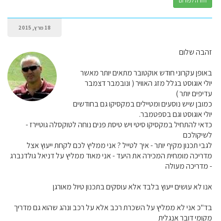
חזרה לפורום
18 מרץ, 2015
זהבה שלום
באופן עקרוני חודש אוקטובר מתאים יותר מאשר
יולי אוגוסט בגלל מזג האוויר ( ונובמבר דצמבר
עדיפים יותר )
כמובן שיש נוסעים ומטיילים במקסיקו גם בחודשים
יולי אוגוסט וגם בספטמבר.
כדאי להתחיל במקסיקו סיטי ויש טיסת פנים נוחה לטוקסלה גוטיירז -
לשיקולכם
לגבי תכנון מקיף יותר - איך לטייל ? אני ממליץ לכם לקחת ייעוץ אצל
מדריכה מומחית המכירה את היעד - אני מאוד ממליץ על דניאל גולדנברג
- מדריכה מעולה
אנו לא עושים ייעוץ בלבד אלא עוסקים בתכנון טיול מאורגן
בד"כ אני לא ממליץ על השכרת רכב אלא על רכב ונהג שהוא גם מדריך
מקומי דובר אנגלית