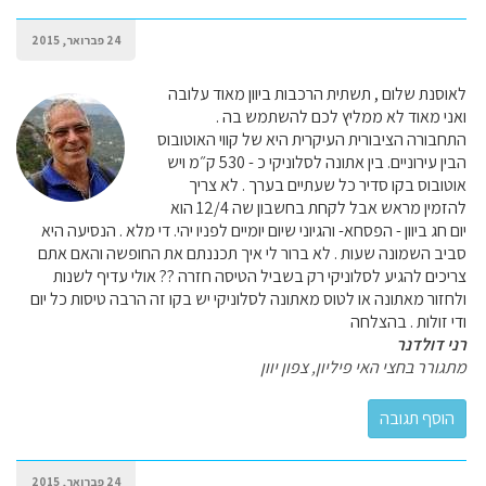
24 פברואר, 2015
לאוסנת שלום , תשתית הרכבות ביוון מאוד עלובה
ואני מאוד לא ממליץ לכם להשתמש בה .
התחבורה הציבורית העיקרית היא של קווי האוטובוס
הבין עירוניים. בין אתונה לסלוניקי כ - 530 ק״מ ויש
אוטובוס בקו סדיר כל שעתיים בערך . לא צריך
להזמין מראש אבל לקחת בחשבון שה 12/4 הוא
יום חג ביוון - הפסחא- והגיוני שיום יומיים לפניו יהי. די מלא . הנסיעה היא
סביב השמונה שעות . לא ברור לי איך תכננתם את החופשה והאם אתם
צריכים להגיע לסלוניקי רק בשביל הטיסה חזרה ?? אולי עדיף לשנות
ולחזור מאתונה או לטוס מאתונה לסלוניקי יש בקו זה הרבה טיסות כל יום
ודי זולות . בהצלחה
רני דולדנר
מתגורר בחצי האי פיליון, צפון יוון
24 פברואר, 2015