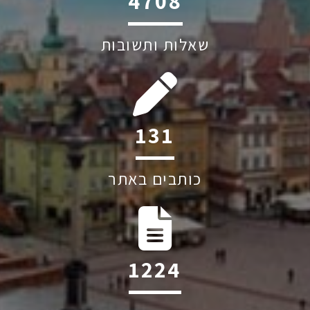
6044
שאלות ותשובות
206
כותבים באתר
1917