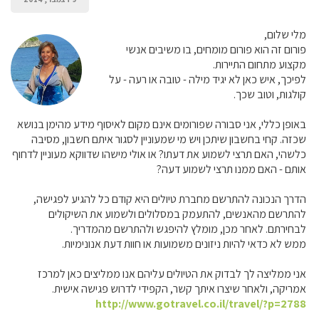
מלי שלום,
פורום זה הוא פורום מומחים, בו משיבים אנשי
מקצוע מתחום התיירות.
לפיכך, איש כאן לא יגיד מילה - טובה או רעה - על
קולגות, וטוב שכך.
באופן כללי, אני סבורה שפורומים אינם מקום לאיסוף מידע מהימן בנושא
שכזה. קחי בחשבון שיתכן ויש מי שמעוניין לסגור איתם חשבון, מסיבה
כלשהי, האם תרצי לשמוע את דעתו? או אולי מישהו שדווקא מעוניין לדחוף
אותם - האם ממנו תרצי לשמוע דעה?
הדרך הנכונה להתרשם מחברת טיולים היא קודם כל להגיע לפגישה,
להתרשם מהאנשים, להתעמק במסלולים ולשמוע את השיקולים
לבחירתם. לאחר מכן, מומלץ להיפגש ולהתרשם מהמדריך.
ממש לא כדאי להיות ניזונים משמועות או חוות דעת אנונימיות.
אני ממליצה לך לבדוק את הטיולים עליהם אנו ממליצים כאן למרכז
אמריקה, ולאחר שיצרו איתך קשר, הקפידי לדרוש פגישה אישית.
http://www.gotravel.co.il/travel/?p=2788