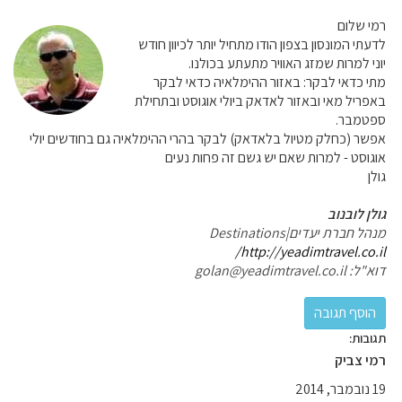
רמי שלום
לדעתי המונסון בצפון הודו מתחיל יותר לכיוון חודש
יוני למרות שמזג האוויר מתעתע בכולנו.
מתי כדאי לבקר: באזור ההימלאיה כדאי לבקר
באפריל מאי ובאזור לאדאק ביולי אוגוסט ובתחילת
ספטמבר.
אפשר (כחלק מטיול בלאדאק) לבקר בהרי ההימלאיה גם בחודשים יולי
אוגוסט - למרות שאם יש גשם זה פחות נעים
גולן
גולן לובנוב
מנהל חברת יעדים|Destinations
http://yeadimtravel.co.il/
דוא"ל: golan@yeadimtravel.co.il
תגובות:
רמי צביק
19 נובמבר, 2014