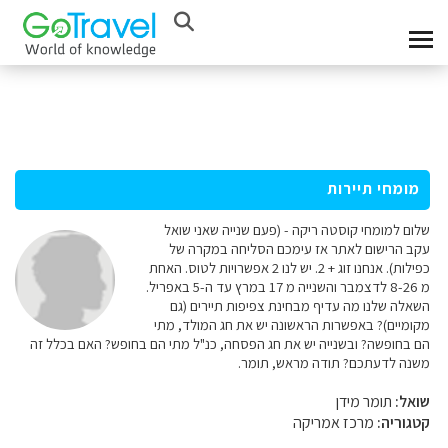
מומחי תיירות
שלום למומחי קוסטה ריקה - (פעם שנייה שאני שואל
עקב הרישום לאתר אז עימכם הסליחה במקרה של
כפילות). אנחנו זוג + 2. יש לנו 2 אפשרויות לטוס. האחת
מ 8-26 לדצמבר והשנייה מ 17 במרץ עד ה-5 באפריל.
השאלה שלנו מה עדיף מבחינת צפיפות תיירים (גם
מקומיים)? באפשרות הראשונה יש את חג המולד, מתי
הם בחופשה? ובשנייה יש את חג הפסחה, כנ"ל מתי הם בחופש? האם בכלל זה
משנה לדעתכם? תודה מראש, תומר.
שואל:
תומר מידן
קטגוריה:
מרכז אמריקה