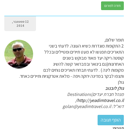
חזרה לפורום
12 ספטמבר,
2014
תומר שלום,
2 התקופות מוגדרות כשיא העונה. לדעתי בשני
התאריכים תפגשו לא מעט תיירים ומטיילים ובכלל
קוסטה ריקה יעד מאוד מבוקש בשנים
האחרונות(גם בינואר ובפברואר קשה להשיג
מקומות לינה ) . לדעתי תבחרו תאריכים נוחים לכם
ותצפו לבקר במדינה ירוקה ויפה - מלאת אטרקציות ותיירים כאחד.
גולן
גולן לובנוב
מנהל חברת יעדים|Destinations
http://yeadimtravel.co.il/
דוא"ל: golan@yeadimtravel.co.il
תגובות: