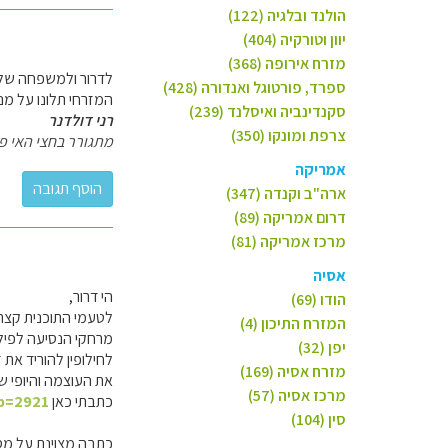
הולנד ובלגיה (122)
יוון וטורקיה (404)
מזרח אירופה (368)
לדרור ולמשפחה שלום
ספרד, פורטוגל ואנדורה (428)
המזרחי תלונו על מנ
סקנדינביה ואיסלנד (239)
רני דולדנר
צרפת ומונקו (350)
מתגורר בחצי האי פילי
אמריקה
ארה"ב וקנדה (347)
דרום אמריקה (89)
מרכז אמריקה (81)
אסיה
הי דרור,
הודו (69)
לטעמי התוכנית קצת "מדלגת" מידי, למשפחה ע
המזרח התיכון (4)
מרחקי הנסיעה לפילי
יפן (32)
לחילופין להוריד את ז
מזרח אסיה (169)
את העוצמה והיופי ש
מרכז אסיה (57)
כתבתי כאן
?p=2921
סין (104)
כתבה מצוינת על מסל