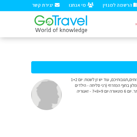
הרשמה למגזין
מי אנחנו
יצירת קשר
שלום למומחים אנחנו משפחה זוג עם שלושה ילדים (3-13) מתכוננים לצאת לצפון יוון לטיול נודד. אשמח להארותים,תגובותיכם, עוד יש זן לשנות: יום 1+2
ולימפוס לשני לילות למלון עם בריכה בהרים (טיול להר + דיון) יום 3+4+5 - פליון למלון בחוף המזרחי (רני סליחה - הילדים
רצו בריכה, אז בפעם הבאה...) אשמח לדעת אם יש מסלולים קצרים ומוצלים לכשעה-שעתיים הליכה לכל היותר. יום 6 מטאורה יום 7+8+9 - זאגוריה