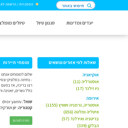
התחברות / הרשמה לא
חיפוש באתר
יעדים ומדינות
סגנון טיול
טיולים מומלצ
שאלות לפי אזורים ונושאים
מומחי תיירות
אוקיאניה
אוסטרליה (11)
ניו זילנד (17)
כולל גשרים, יואנינה וראפטינג יום 10+11 נסיעה ל
אירופה
שואל:
dror yaniv
אוסטריה, גרמניה ושוויץ (1155)
קטגוריה:
יוון וטורקיה
איטליה ומלטה (858)
בריטניה ואירלנד (57)
חזרה לפורום
הבלקן (339)