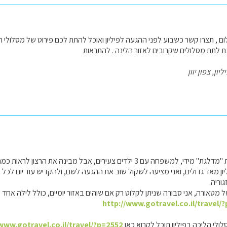
 , תצרו קשר כשבוע לפני ההגעה לפיליון ואוכל להתת לכם פירוט של מסלולי הל
ת לתת מסלולים שקרובים לאזור הלינה . להתראות
ון, צפון יוון
ם 3 ילדים צעירים, אבל מבינה את הרצון לראות כמה שיותר מקומות.
ון מאד גדולים, ואני מציעה לשקול שוב את ההגעה לשם, ולהקדיש עוד יום לכל 
גוריה.
ל מטאורה, אני סבורה שניתן לקלוט רק אם שוהים באזור יומיים, כולל לילה אחד
http://www.gotravel.co.il/travel/
ולי הליכה בפיליון תוכל לקרוא כאן
/www.gotravel.co.il/travel/?p=2552