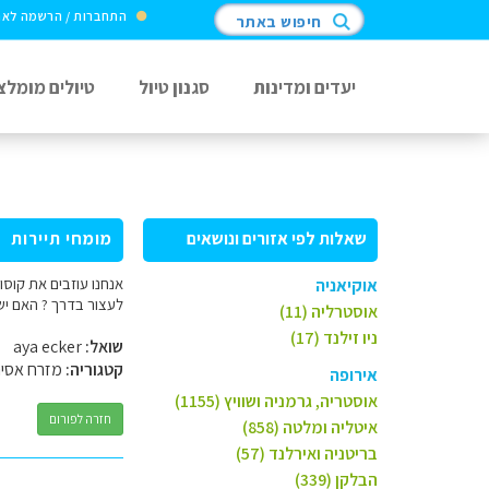
התחברות / הרשמה לא
חיפוש באתר
יעדים ומדינות
סגנון טיול
טיולים מומלצ
שאלות לפי אזורים ונושאים
מומחי תיירות
אנחנו עוזבים את קוסו
אוקיאניה
לעצור בדרך ? האם יש מקומות לינה
אוסטרליה (11)
ניו זילנד (17)
שואל:
aya ecker
קטגוריה:
מזרח אסי
אירופה
אוסטריה, גרמניה ושוויץ (1155)
חזרה לפורום
איטליה ומלטה (858)
בריטניה ואירלנד (57)
הבלקן (339)