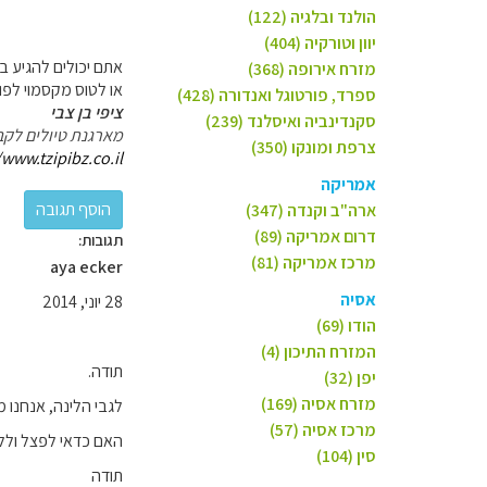
הולנד ובלגיה (122)
יוון וטורקיה (404)
אתם יכולים להגיע ב
מזרח אירופה (368)
או לטוס מקסמוי לפו
ספרד, פורטוגל ואנדורה (428)
ציפי בן צבי
סקנדינביה ואיסלנד (239)
מארגנת טיולים לקב
צרפת ומונקו (350)
/www.tzipibz.co.il
אמריקה
ארה"ב וקנדה (347)
דרום אמריקה (89)
תגובות:
מרכז אמריקה (81)
aya ecker
אסיה
28 יוני, 2014
הודו (69)
המזרח התיכון (4)
תודה.
יפן (32)
מזרח אסיה (169)
לגבי הלינה, אנחנו
מרכז אסיה (57)
האם כדאי לפצל וללון בעיירה קאו סוק 
סין (104)
תודה