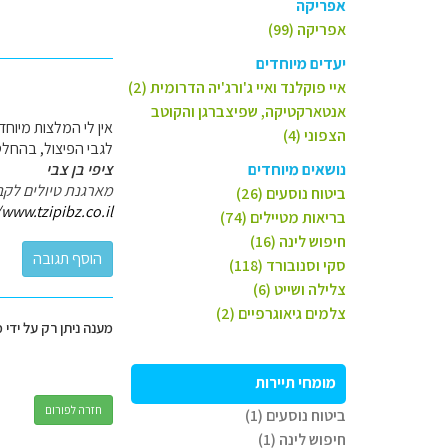
אפריקה
אפריקה (99)
יעדים מיוחדים
איי פוקלנד ואיי ג'ורג'יה הדרומית (2)
אנטארקטיקה, שפיצברגן והקוטב
אין לי המלצות מיוחדות 
הצפוני (4)
לגבי הפיצול, בהחלט 
נושאים מיוחדים
ציפי בן צבי
מארגנת טיולים לקב
ביטוח נוסעים (26)
/www.tzipibz.co.il
בריאות מטיילים (74)
חיפוש לינה (16)
סקי וסנובורד (118)
צלילה ושייט (6)
צלמים גיאוגרפיים (2)
מענה ניתן רק על ידי 
מומחי תיירות
חזרה לפורום
ביטוח נוסעים (1)
חיפוש לינה (1)