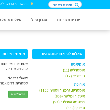
התחברות / הרשמה לא
חיפוש באתר
יעדים ומדינות
סגנון טיול
טיולים מומלצ
שאלות לפי אזורים ונושאים
מומחי תיירות
שלום. אנחנו שני זוגו
אוקיאניה
מחפשים מדריך .
אוסטרליה (11)
ניו זילנד (17)
שואל:
rivi tes
קטגוריה:
דרום אמרי
אירופה
אוסטריה, גרמניה ושוויץ (1155)
חזרה לפורום
איטליה ומלטה (858)
בריטניה ואירלנד (57)
הבלקן (339)