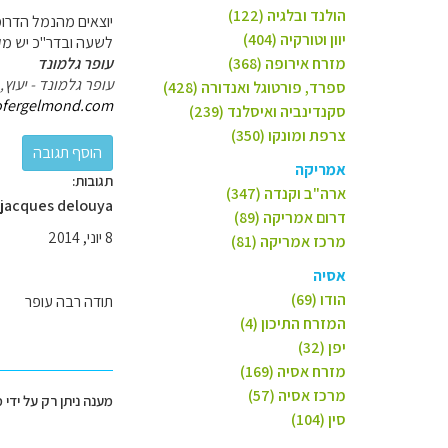
הולנד ובלגיה (122)
יוון וטורקיה (404)
לשעה ובדר"כ יש מק
מזרח אירופה (368)
עופר גלמונד
עופר גלמונד - יעוץ
ספרד, פורטוגל ואנדורה (428)
ofergelmond.com/
סקנדינביה ואיסלנד (239)
צרפת ומונקו (350)
אמריקה
תגובות:
ארה"ב וקנדה (347)
jacques delouya
דרום אמריקה (89)
8 יוני, 2014
מרכז אמריקה (81)
אסיה
הודו (69)
תודה רבה עופר
המזרח התיכון (4)
יפן (32)
מזרח אסיה (169)
מרכז אסיה (57)
מענה ניתן רק על ידי 
סין (104)