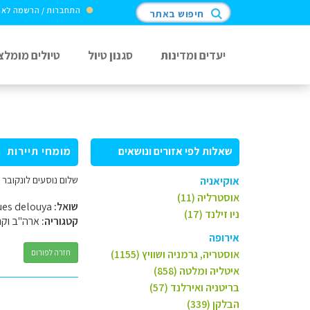
התחברות / הרשמה לא
חיפוש באתר
יעדים ומדינות
סגנון טיול
טיולים מומלצ
שאלות לפי אזורים ונושאים
מומחי תיירות
שלום נוסעים לונקובר
אוקיאניה
אוסטרליה (11)
שואל:
jacques delouya
ניו זילנד (17)
קטגוריה:
ארה"ב וקנ
אירופה
אוסטריה, גרמניה ושוויץ (1155)
חזרה לפורום
איטליה ומלטה (858)
בריטניה ואירלנד (57)
הבלקן (339)