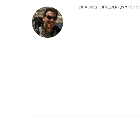
נקרא Tsawwassen, שם החברה הוא BC Ferries ולא צריך להזמין מראש, המעבורות יוצאות אחת