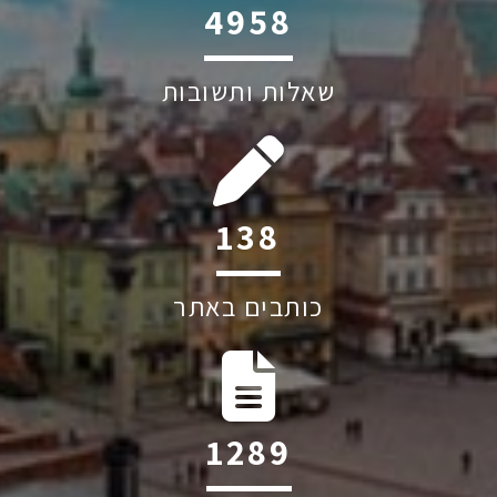
6045
שאלות ותשובות
206
כותבים באתר
1917