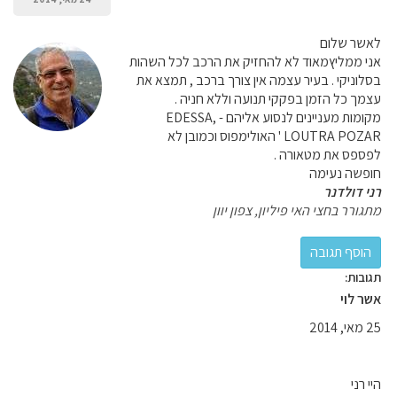
לאשר שלום
אני ממליץמאוד לא להחזיק את הרכב לכל השהות
בסלוניקי . בעיר עצמה אין צורך ברכב , תמצא את
עצמך כל הזמן בפקקי תנועה וללא חניה .
מקומות מעניינים לנסוע אליהם - EDESSA,
LOUTRA POZAR ' האולימפוס וכמובן לא
לפספס את מטאורה .
חופשה נעימה
רני דולדנר
מתגורר בחצי האי פיליון, צפון יוון
תגובות:
אשר לוי
25 מאי, 2014
היי רני