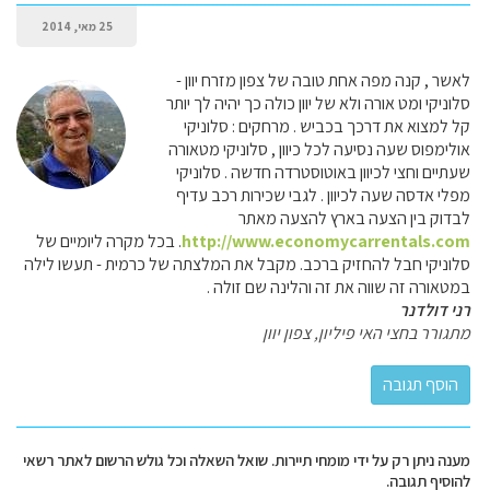
25 מאי, 2014
לאשר , קנה מפה אחת טובה של צפון מזרח יוון -
סלוניקי ומט אורה ולא של יוון כולה כך יהיה לך יותר
קל למצוא את דרכך בכביש . מרחקים : סלוניקי
אולימפוס שעה נסיעה לכל כיוון , סלוניקי מטאורה
שעתיים וחצי לכיוון באוטוסטרדה חדשה . סלוניקי
מפלי אדסה שעה לכיוון . לגבי שכירות רכב עדיף
לבדוק בין הצעה בארץ להצעה מאתר
http://www.economycarrentals.com
. בכל מקרה ליומיים של
סלוניקי חבל להחזיק ברכב. מקבל את המלצתה של כרמית - תעשו לילה
במטאורה זה שווה את זה והלינה שם זולה .
רני דולדנר
מתגורר בחצי האי פיליון, צפון יוון
מענה ניתן רק על ידי מומחי תיירות. שואל השאלה וכל גולש הרשום לאתר רשאי
להוסיף תגובה.