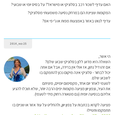
האם עדיף לשכור רכב בסלוניקי או מישראל? על בסיס יומי או שבועי?
המקומות שציינת הם במרחק נסיעה משמעותי מסלוניקי?
עדיף לנווט באזור באמצעות מפות או ג'י פי אס?
25 מאי, 2014
הי אשר,
השאלה היא מדוע ללון בסלוניקי שבוע שלם?
אם זהו דיל נתון, אז אולי אין ברירה, אבל אם אתה
יכול לבחור - סלוניקי אינה מיקום נכון להתמקם בו
לשבוע שלם.
לטעמי לאחר יום אחד, מקסימום יומיים, מיציתם
את העיר, וצפון יוון מציעה מקומות יפים הרבה יותר, שלא תוכלו להגיע
אליהם בנסיעה יומית (גם מטאורה רחוק מידי לטעמי).
מציעה לקרוא בכתבות על צפון יוון, ולהחליט על עוד אזור או שניים בו
תתמקמו ותטיילו