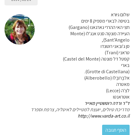
שלום גיורא
בטיסה לבארי מספיק 8 ימים
חצי האי ההררי גארגאנו (Gargano)
העיירה מונטֶה סנט אנג'לו (Monte
Sant’Angelo),
סן ג'ובאני רוטונדו
טראני (Trani)
קסטל דל מונטה (Castel del Monte)
בארי
(Grotte di Castellana).
אלבֶּרוֹבֶּלוֹ (Alberobello)
מאטרה
לצ'ה (Lecce)
אוטראנטו
ד"ר ורדה רוטשטיין מאייר
מדריכת טיולים, יועצת למטיילים לאיטליה, צרפת וספרד
http://www.varda-art.co.il