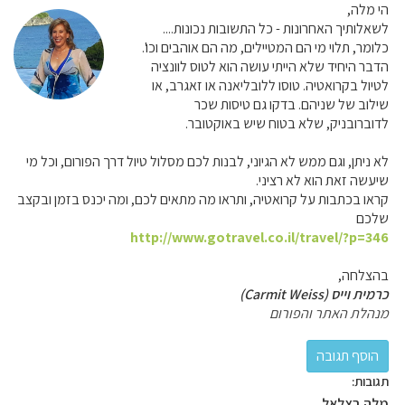
הי מלה,
לשאלותיך האחרונות - כל התשובות נכונות....
כלומר, תלוי מי הם המטיילים, מה הם אוהבים וכו'.
הדבר היחיד שלא הייתי עושה הוא לטוס לוונציה
לטיול בקרואטיה. טוסו ללובליאנה או זאגרב, או
שילוב של שניהם. בדקו גם טיסות שכר
לדוברובניק, שלא בטוח שיש באוקטובר.
לא ניתן, וגם ממש לא הגיוני, לבנות לכם מסלול טיול דרך הפורום, וכל מי
שיעשה זאת הוא לא רציני.
קראו בכתבות על קרואטיה, ותראו מה מתאים לכם, ומה יכנס בזמן ובקצב
שלכם
http://www.gotravel.co.il/travel/?p=346
בהצלחה,
כרמית וייס (Carmit Weiss)
מנהלת האתר והפורום
תגובות:
מלה בצלאל