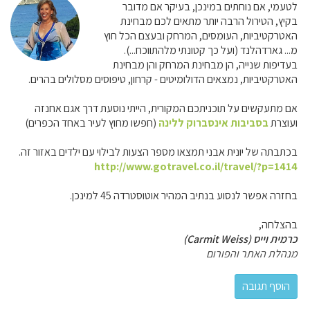
לטעמי, אם נוחתים במינכן, בעיקר אם מדובר
בקיץ, הטירול הרבה יותר מתאים לכם מבחינת
האטרקטיביות, העומסים, המרחק ובעצם הכל חוץ
מ... גארדהלנד (ועל כך קטונתי מלהתווכח...).
בעדיפות שנייה, הן מבחינת המרחק והן מבחינת
האטרקטיביות, נמצאים הדולומיטים - קרחון, טיפוסים מסלולים בהרים.
אם מתעקשים על תוכניתכם המקורית, הייתי נוסעת דרך אגם אחנזה
ועוצרת
בסביבות אינסברוק ללינה
(חפשו מחוץ לעיר באחד הכפרים)
בכתבתה של יונית אבני תמצאו מספר הצעות לבילוי עם ילדים באזור זה.
http://www.gotravel.co.il/travel/?p=1414
בחזרה אפשר לנסוע בנתיב המהיר אוטוסטרדה 45 למינכן.
בהצלחה,
כרמית וייס (Carmit Weiss)
מנהלת האתר והפורום