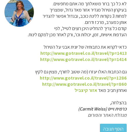
לא כל כך ברור משאלתך מה אתם מחפשים.
בעיקרון הטירול מגדיר אזור מאד גדול, שמצריך
לפחות 3 נקודות ללינת כוכב, ובגדול אפשר להגדיר
אותן כמערב, מרכז ודרום.
קודם כל צריך להחליט היכן רוצים לטייל, לפי
העדפות אישיות, זמן, יכולות וכו′, ורק לאחר מכן למקם לינות.
כדאי לקרוא את כתבותיה של יונית אבני על הטירול
http://www.gotravel.co.il/travel/?p=1413
http://www.gotravel.co.il/travel/?p=1414
גם הכתבות האלו יעזרו (מה שטוב לחורף, מצוין גם לקיץ
http://www.gotravel.co.il/travel/?p=1286
http://www.gotravel.co.il/travel/?p=860
ואחרון חביב מאד
אזור קיצביל
בהצלחה,
כרמית וייס (Carmit Weiss)
מנהלת האתר והפורום