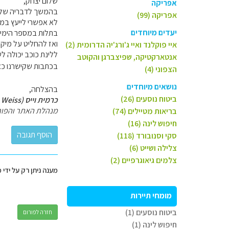
שלום יצחק,
אפריקה
בהמשך לדבריה של יו
אפריקה (99)
לא אפשרי לייעץ במס
יעדים מיוחדים
בתלות במספר הימים 
ואז להחליט על מיקומ
איי פוקלנד ואיי ג'ורג'יה הדרומית (2)
ללינת כוכב יכולה לשמש כל ע
אנטארקטיקה, שפיצברגן והקוטב
בכתבות שקישרנו כאן 
הצפוני (4)
נושאים מיוחדים
בהצלחה,
ביטוח נוסעים (26)
כרמית וייס (Carmit Weiss)
מנהלת האתר והפור
בריאות מטיילים (74)
חיפוש לינה (16)
סקי וסנובורד (118)
צלילה ושייט (6)
צלמים גיאוגרפיים (2)
מענה ניתן רק על ידי 
מומחי תיירות
ביטוח נוסעים (1)
חזרה לפורום
חיפוש לינה (1)