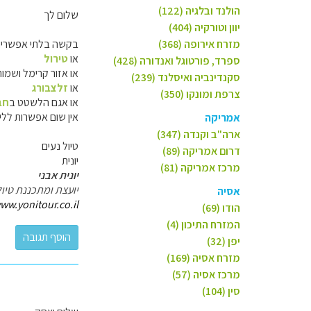
הולנד ובלגיה (122)
שלום לך
יוון וטורקיה (404)
מזרח אירופה (368)
בקשה בלתי אפשרי
או
טירול
ספרד, פורטוגל ואנדורה (428)
או אזור קרימל ושמור
סקנדינביה ואיסלנד (239)
או
זלצבורג
צרפת ומונקו (350)
או אגם הלשטט ב
חב
אין שום אפשרות ללי
אמריקה
ארה"ב וקנדה (347)
טיול נעים
דרום אמריקה (89)
יונית
מרכז אמריקה (81)
יונית אבני
יועצת ומתכננת טיול
אסיה
ww.yonitour.co.il
הודו (69)
המזרח התיכון (4)
יפן (32)
מזרח אסיה (169)
מרכז אסיה (57)
סין (104)