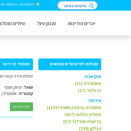
התחברות / הרשמה לא
חיפוש באתר
יעדים ומדינות
סגנון טיול
טיולים מומלצ
שאלות לפי אזורים ונושאים
מומחי תיירות
מחפש עיירה קטנה שת
אוקיאניה
אוסטרליה (11)
שואל:
יצחק תומר
ניו זילנד (17)
קטגוריה:
אוסטריה, ג
אירופה
אוסטריה, גרמניה ושוויץ (1155)
חזרה לפורום
איטליה ומלטה (857)
בריטניה ואירלנד (57)
הבלקן (339)