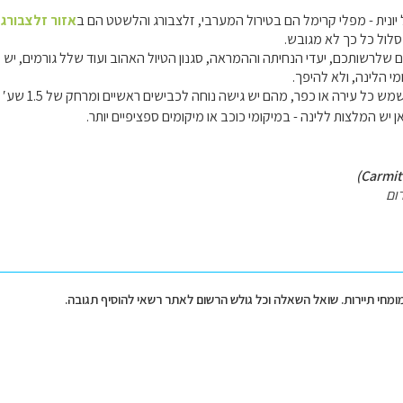
נית - מפלי קרימל הם בטירול המערבי, זלצבורג והלשטט הם ב
אזור זלצבורג
.
לול כל כך לא מגובש.
שלרשותכם, יעדי הנחיתה וההמראה, סגנון הטיול האהוב ועוד שלל גורמים, יש ל
י הלינה, ולא להיפך.
ירה או כפר, מהם יש גישה נוחה לכבישים ראשיים ומרחק של 1.5 שע′ נסיעה ליעדים בהם בוחרים לטייל.
יש המלצות ללינה - במיקומי כוכב או מיקומים ספציפיים יותר.
ום
מומחי תיירות. שואל השאלה וכל גולש הרשום לאתר רשאי להוסיף תגובה.