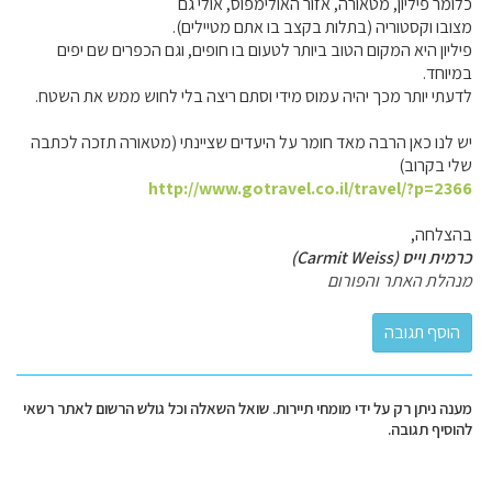
כלומר פיליון, מטאורה, אזור האולימפוס, אולי גם
מצובו וקסטוריה (בתלות בקצב בו אתם מטיילים).
פיליון היא המקום הטוב ביותר לטעום בו חופים, וגם הכפרים שם יפים
במיוחד.
לדעתי יותר מכך יהיה עמוס מידי וסתם ריצה בלי לחוש ממש את השטח.
יש לנו כאן הרבה מאד חומר על היעדים שציינתי (מטאורה תזכה לכתבה
שלי בקרוב)
http://www.gotravel.co.il/travel/?p=2366
בהצלחה,
כרמית וייס (Carmit Weiss)
מנהלת האתר והפורום
מענה ניתן רק על ידי מומחי תיירות. שואל השאלה וכל גולש הרשום לאתר רשאי
להוסיף תגובה.