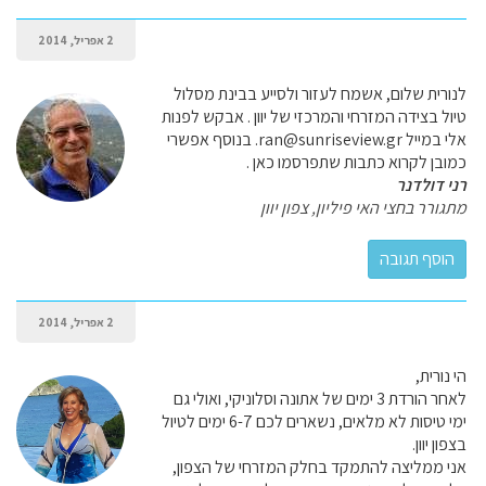
2 אפריל, 2014
לנורית שלום, אשמח לעזור ולסייע בבינת מסלול
טיול בצידה המזרחי והמרכזי של יוון . אבקש לפנות
אלי במייל ran@sunriseview.gr. בנוסף אפשרי
כמובן לקרוא כתבות שתפרסמו כאן .
רני דולדנר
מתגורר בחצי האי פיליון, צפון יוון
2 אפריל, 2014
הי נורית,
לאחר הורדת 3 ימים של אתונה וסלוניקי, ואולי גם
ימי טיסות לא מלאים, נשארים לכם 6-7 ימים לטיול
בצפון יוון.
אני ממליצה להתמקד בחלק המזרחי של הצפון,