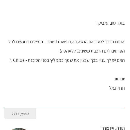
בוקר טוב זאביק !
אנחנו בדרך לסגור את הנסיעה עם tibettravel - במיילים הנוגעים לכל
הפרטים. (גם הרכבת משינינג ללאהסה)
האם יש לך עניין בכך שנציין את שמך כממליץ בפני הסוכנת - Chloe .?
יום טוב
רוחי ויגאל
2 מרץ, 2014
תודה, אין צורך