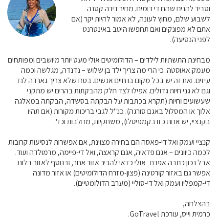
וסביר להניח שהם די דומים. מחיר דירה קטנה
לשבוע שלם, מחוץ לעונה, לא אמור להיות יקר (אם
אתם לא מפונקים ואם תחפשו היטב באינטרנט
לפני הנסיעה).
מבחינת התשתיות לילדים – הדולומיטים אולי מעט יותר מיושבים ומפותחים
מעמק אאוסטה. כי הרי מה צריך ילד בן שלוש – נדנדה, מגלשה וכמה
עיזים. ואת זה יש בכל מקום בו חיים אנשים. בטח שלא צריך גארדה לנד
וגם לא גני חיות גדולים. אפילו לצד חלק מהבקתות בהרים יש מתקני
שעשועים וחיות (תקרא בכתבות על הבקתה בסשדה, הבקתה במאלגה
אלוך או המסלול באגם סורגה). כנ"ל לגבי בריכות מקורות (אם תהיו
בקנציי, יש אחת כזו בקמפיטלו), משחקיות, מחלבות וכד'.
קנציי ועמק ואל די-פאסה הם בחירה מצוינת, אם אפשרות לנסיעות קרובות
לכמה כיוונים – אגם פדאיה, אגם קראצה, ואל די-פיימה, מרמולדה ועוד.
אבל נכון כתבה אפרת- אולי כדאי להכיר אזור אחר, ובנוסף לאזור בלונו
אפשר גם באזור קורטינה (פצון-מזרח הדולומיטים) או אזור מדונה
די-קמפליו ועמק ואל די-סוליי (מערב הדולומטיים).
בהצלחה,
כרמית וייס, עורכת GoTravel.