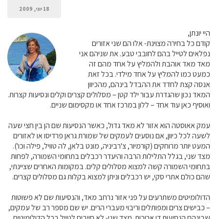
18 יוני, 2009
היי יונתן,
קודם כל בחירה מצוינת- אלו הם שני אזורים
נפלאים לטייל בהם לחובבי טבע. את שניהם אני
מאד מאד אוהבת ולהמליץ על אחד מהם זה
כמעט כמו להמליץ על אחד מילדי. בכל זאת
אנסה קצת לחדד את ההבדל בינהם, מהכיוון
המאד נכון שהגדרת עבור ילד קטן – מסלולים קצרים וקלים ונסיעות קצרות.
ואוסיף כאן עוד אחד – ללון במרכז אחד או מקסימום שניים.
עמק אאוסטה הוא אזור לא מאד גדול, כאשר הנסיעות שם הן בין חצי שעה
לשעה לכל כיוון, אם נוסעים לעמקים של שמורת גראן פרדיסו או לאזורים
המעט יותר מרוחקים (קורמיור, צ'רביניה, מונט בלאן, לה טוויל, פילה וכו').
מצד שני, בגלל התלילות הרבה והיעדר רכבלים בתחומי השמורה, לפחות
בתחומי השמורה קשה למצוא מסלולים קלים. במקומות האחרים שציינתי,
שהם כולם אתרי סקי, יש רכבלים וניתן למצוא בקלות גם מסלולים קצרים.
הדולומיטים משתרעים על פני אזור נרחב מאד, והנסיעות שם לא פשוטות
– כבישים צרים ומפותלים וריבוי מעברי הרים. יש שם מספר רב של עמקים,
שבינהם הנסיעות די ארוכות. מצד שני- לא חייבים לטייל בכל הדולומיטים.