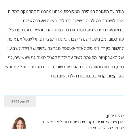
תודה על התגובה המהירה והמפורטת. אנחנו מתכננים להתמקם במקום
אחד לשכור דירה ולטייל בשילוב רכבלים. בשנה שעברה טיילנו
בדולומיטים היינו שבוע בעמק גרדנה ומאוד נהנינו ונשארנו עם טעם של
עוד כמובן. אם ניסע השנה חשבתי על אזור קנציי. רציתי לשאול אם איפה
להשוות בין הדולומיטים לאזור אאוסטה מבחינת עלויות של דירה לשבוע ו
של האטרקציות והתאמה לטיול עם ילדים קטנים מאוד: גני שעשועים, גני
חיות, חוות ומקומות לבלות בהם ביום גשום (בריכות מקורות וכו). לא מחפש
אטרקציות יקרות בסגנון גארדה לנד. שוב תודה
18 יוני, 2009
שלום יונתן,
אכן שני האיזורים מקסימים ביופיים אבל אני אישית
שבויה של הדולומיטים...