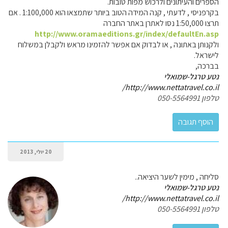
הספרים והעיתונים ולרכוש מפות טובות.
בקרפניסי , לדעתי , קנה המידה הטוב ביותר שתמצאו הוא 1:100,000 . אם
תרצו 1:50,000 נסו לאתרן באתר החברה
http://www.oramaeditions.gr/index/defaultEn.asp
ולקנותן באתונה , או לבדוק אם אפשר להזמינו מראש ולקבלן במשלוח
לישראל.
בברכה,
נטע טרגל-שמואלי
http://www.nettatravel.co.il/
טלפון 050-5564991
20 יולי, 2013
סליחה , מימין לשער היציאה..
נטע טרגל-שמואלי
http://www.nettatravel.co.il/
טלפון 050-5564991