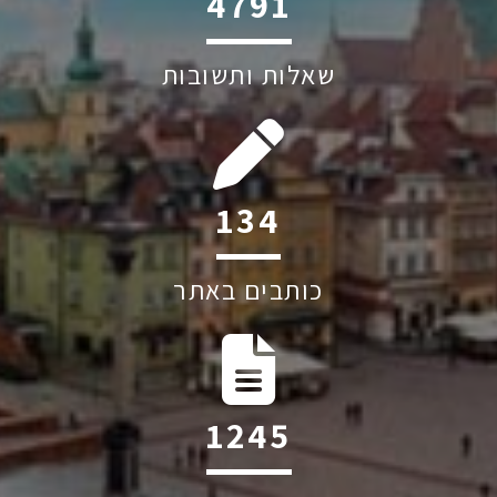
6044
שאלות ותשובות
207
כותבים באתר
1928