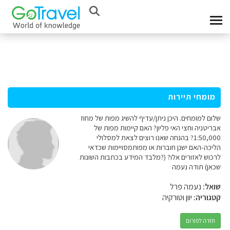
מומחי תיירות
שלום למומחים. היכן ניתן/עדיף להשיג מפות של מחוז
אבריטניה וחצי האי פליון? האם קיימות מפות של
1:50,000? בהנחה שאנו רוצים לצאת למסלולי
הליכה-האם ישנן חוברות או מפותמסויימות שכדאי
לרכוש לאזורים אלו? (?מלבד המידע בכתבות השונות
שכאן) תודה נעמה
שואל:
נעמה פרל
קטגוריה:
יוון וטורקיה
חזרה לפורום