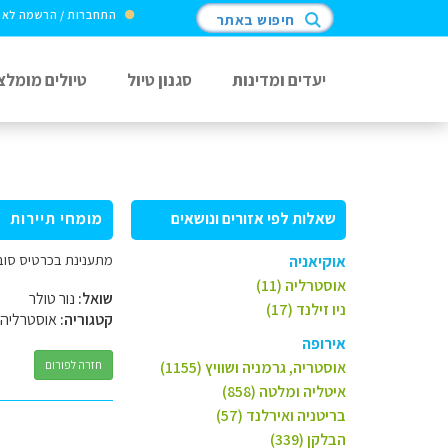
התחברות / הרשמה לא
חיפוש באתר
יעדים ומדינות
סגנון טיול
טיולים מומלצ
שאלות לפי אזורים ונושאים
מומחי תיירות
מתענינת בכרטיס סוב
אוקיאניה
אוסטרליה (11)
שואל:
נור טולר
ניו זילנד (17)
קטגוריה:
אוסטרליה
אירופה
אוסטריה, גרמניה ושוויץ (1155)
חזרה לפורום
איטליה ומלטה (858)
בריטניה ואירלנד (57)
הבלקן (339)