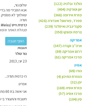
הולנד ובלגיה (122)
שלום נור,
יוון וטורקיה (404)
אנא הסבירי מה בדי
מזרח אירופה (368)
שאלתך לא מספיק ב
תודה
ספרד, פורטוגל ואנדורה (428)
כרמית וייס (Carmit Weiss)
סקנדינביה ואיסלנד (239)
מנהלת האתר והפור
צרפת ומונקו (350)
אמריקה
ארה"ב וקנדה (347)
תגובות:
דרום אמריקה (89)
נור טולר
מרכז אמריקה (81)
23 יוני, 2013
אסיה
הודו (69)
הי כרמית תודה...
המזרח התיכון (4)
יפן (32)
אפרט.
מזרח אסיה (169)
אני אשה בת 60.מתענינת בטיול לאוסטרליה.ארוך.
מרכז אסיה (57)
חשבתי והתעורר בי ע
סין (104)