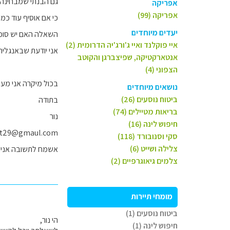
גם הבנתי שמבחינה 
אפריקה
אפריקה (99)
כי אם אוסיף עוד כמה
יעדים מיוחדים
השאלה האם יש סוכן
איי פוקלנד ואיי ג'ורג'יה הדרומית (2)
אני יודעת שבאנגליה 
אנטארקטיקה, שפיצברגן והקוטב
הצפוני (4)
בכול מיקרה אני מעו
נושאים מיוחדים
ביטוח נוסעים (26)
בתודה
בריאות מטיילים (74)
נור
חיפוש לינה (16)
rt29@gmaul.com
סקי וסנובורד (118)
צלילה ושייט (6)
אשמח לתשובה אני מתכננת 
צלמים גיאוגרפיים (2)
מומחי תיירות
ביטוח נוסעים (1)
הי נור,
חיפוש לינה (1)