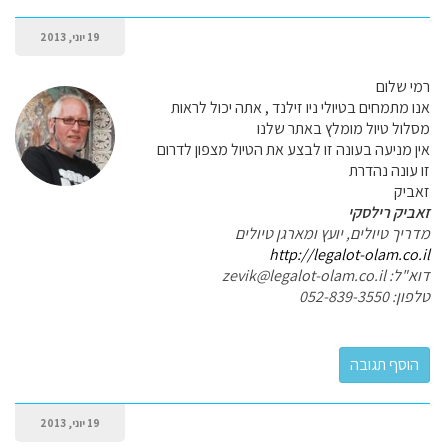
19 יוני, 2013
רמי שלום
אנו מתמחים בטיולי ניו זילנד , אתה יכול לראות
מסלול טיול מומלץ באתר שלנו
אין מניעה בעונה זו לבצע את הטיול מצפון לדרום
זו עונה נהדרת
זאביק
זאביק רילסקי
מדריך טיולים, יועץ ומארגן טיולים
http://legalot-olam.co.il
דוא"ל: zevik@legalot-olam.co.il
טלפון: 052-839-3550
19 יוני, 2013