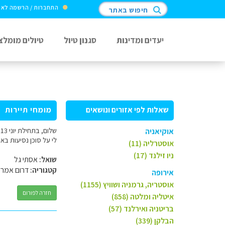
התחברות / הרשמה לא
חיפוש באתר
יעדים ומדינות
סגנון טיול
טיולים מומלצ
שאלות לפי אזורים ונושאים
מומחי תיירות
אוקיאניה
לי על סוכן נסיעות בא
אוסטרליה (11)
ניו זילנד (17)
שואל:
אסתי גל
קטגוריה:
דרום אמרי
אירופה
אוסטריה, גרמניה ושוויץ (1155)
חזרה לפורום
איטליה ומלטה (858)
בריטניה ואירלנד (57)
הבלקן (339)