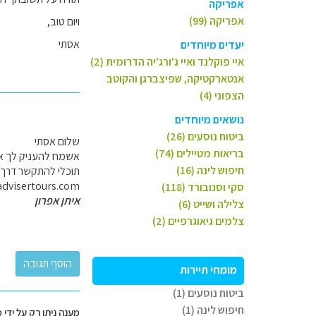
אפריקה
אפריקה (99)
ויום טוב,
אסתי
יעדים מיוחדים
איי פוקלנד ואיי ג'ורג'יה הדרומית (2)
אנטארקטיקה, שפיצברגן והקוטב
הצפוני (4)
נושאים מיוחדים
ביטוח נוסעים (26)
שלום אסתי
בריאות מטיילים (74)
אשמח להעניק לך את 
חיפוש לינה (16)
תוכלי להתקשר דרך האתר או 7360
advisertours.com
סקי וסנובורד (118)
איתן אפרון
צלילה ושייט (6)
צלמים גיאוגרפיים (2)
מומחי תיירות
ביטוח נוסעים (1)
חיפוש לינה (1)
מענה ניתן רק על ידי 