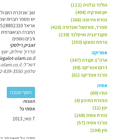
הולנד ובלגיה (122)
יוון וטורקיה (404)
טוב שנזכרת היום ולא 
יש מספר חברות שמ
מזרח אירופה (368)
אריאל 0528802310 מחברת פולריס
ספרד, פורטוגל ואנדורה (428)
החברה הגיאוגרפית 035639000
סקנדינביה ואיסלנד (239)
ורבים נוספים
צרפת ומונקו (350)
זאביק רילסקי
מדריך טיולים, יועץ 
אמריקה
legalot-olam.co.il
ארה"ב וקנדה (347)
דוא"ל: zevik@legalot-olam.co.il
דרום אמריקה (89)
טלפון: 052-839-3550
מרכז אמריקה (81)
אסיה
הודו (69)
המזרח התיכון (4)
תגובות:
יפן (32)
אסתי גל
מזרח אסיה (169)
7 מאי, 2013
מרכז אסיה (57)
סין (104)
תודה על תשובתך ה