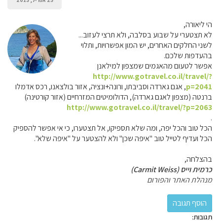
25 אפריל, 2013
הי ליאורה,
לא תצטערי על שבוע בסלבה, ולא תרצי לעזוב...
לשני החלקים האחרים, יש המון אפשרויות, ותלוי
בהעדפות שלכם.
אפשר לטעום מהאגמים שמצפון למילאנן
http://www.gotravel.co.il/travel/?
p=2041
, אגם גארדה וסביבתו, ורונה+ונציה, אזור בולצאנו, רכס אדמלו
ברנטה (מצפון לאגם גארדה), הדולומיטים המזרחיים (אזור קורטינה)
http://www.gotravel.co.il/travel/?p=2063
.
הכל טוב והכל יפה, ומה שלא תספיקו, אל תצטערו, כי אי אפשר להספיק
הכל ועדיף לטייל טוב "איפה שכן" ולא להצטער על "איפה שלא".
בהצלחה,
כרמית וייס (Carmit Weiss)
מנהלת האתר והפורום
תגובות: