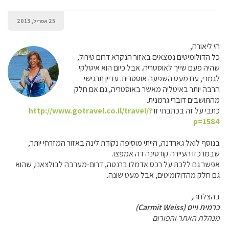
25 אפריל, 2013
הי ליאורה,
כל הדולומיטים נמצאים באזור הנקרא דרום טירול,
שהיה פעם שייך לאוסטריה. אבל כיום הוא איטלקי
לגמרי, עם מעט השפעה אוסטרית. עדיין תרגישי
הרבה יותר באיטליה מאשר באוסטריה, גם אם חלק
מהתושבים דוברי גרמנית.
כתבי על זה בכתבתי זו
http://www.gotravel.co.il/travel/?
p=1584
בנוסף לואל גארדנה, הייתי מוסיפה נקודת לינה באזור המזרחי יותר,
שבמרכזו העיירה קורטינה דה אמפצו.
אפשר גם ללכת על רכס אדמלו ברנטה, דרום-מערבה לבולצאנו, שהוא
גם חלק מהדולומיטים, אבל מעט שונה.
בהצלחה,
כרמית וייס (Carmit Weiss)
מנהלת האתר והפורום