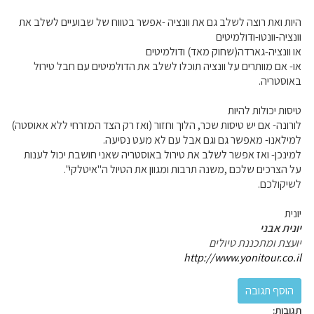
היות ואת רוצה לשלב גם את וונציה -אפשר בטווח של שבועיים לשלב את
וונציה-וונטו-ודולמיטים
או וונציה-גארדה(שחוק מאד) ודולמיטים
או- אם מוותרים על וונציה תוכלו לשלב את הדולמיטים עם חבל טירול
באוסטריה.
טיסות יכולות להיות
לורונה- אם יש טיסות שכר, הלוך וחזור (ואז רק הצד המזרחי ללא אאוסטה)
למילאנו- מאפשר גם וגם אבל עם לא מעט נסיעה.
למינכן- ואז אפשר לשלב את טירול באוסטריה שאני חושבת יכול לענות
על הצרכים שלכם ,משנה תרבות ומגוון את הטיול ה"איטלקי".
לשיקולכם.
יונית
יונית אבני
יועצת ומתכננת טיולים
http://www.yonitour.co.il
תגובות: