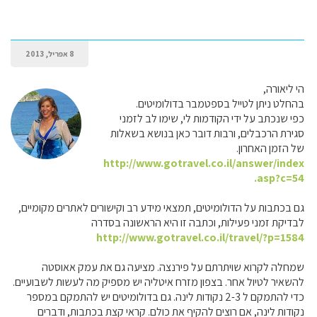
8 אפריל, 2013
הי ליאורה,
בהחלט ניתן לטייל בספטמבר בדולומיטים.
כפי שנכתב על ידי הקודמות לי, שימו לב לזמני
סגירת הרכבלים, ורבות דובר כאן בנושא בשאלות
של הזמן האחרון.
http://www.gotravel.co.il/answer/index
.asp?c=54
גם בכתבות על הדולומיטים, תמצאי מידע רב וקישורים לאתרים מקומיים,
לבדיקת זמני פעילות, וכתבה זו היא הראשונה בסדרה
http://www.gotravel.co.il/travel/?p=1584
שמחלה לקרוא שויתרתם על פירנצה. מציעה גם את עמק אאוסטה
להשאיר לטיול אחר. בצפון מזרח איטליה יש מספיק מה לעשות לשבועיים.
כדי להתמקם ל 2-3 נקודות לינה. גם בדולומיטים יש להתמקם במספר
נקודות לינה, אם רוצים להקיף את כולם. קראי קצת בכתבות, ודברים