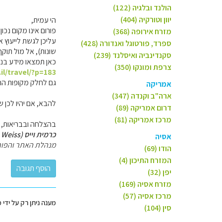
הולנד ובלגיה (122)
יוון וטורקיה (404)
הי עמית,
פורום אינו מקום נכ
מזרח אירופה (368)
עליכן לגשת לייעוץ א
ספרד, פורטוגל ואנדורה (428)
שונות), אל מול תוקף
סקנדינביה ואיסלנד (239)
כאן תמצאו מידע בנו
צרפת ומונקו (350)
il/travel/?p=183
גם לחלק מקופות החו
אמריקה
ארה"ב וקנדה (347)
להבא, אם יהיו לכן 
דרום אמריקה (89)
מרכז אמריקה (81)
בהצלחה ובבריאות,
כרמית וייס (Carmit Weiss)
אסיה
מנהלת האתר והפור
הודו (69)
המזרח התיכון (4)
יפן (32)
מזרח אסיה (169)
מרכז אסיה (57)
מענה ניתן רק על ידי 
סין (104)