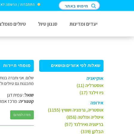
התחברות / הרשמה לא
חיפוש באתר
יעדים ומדינות
סגנון טיול
טיולים מומלצ
שאלות לפי אזורים ונושאים
מומחי תיירות
אוקיאניה
מתכננות גם טיולים ו
אוסטרליה (11)
ניו זילנד (17)
שואל:
עמית דגן
קטגוריה:
מרכז אמר
אירופה
אוסטריה, גרמניה ושוויץ (1155)
חזרה לפורום
איטליה ומלטה (858)
בריטניה ואירלנד (57)
הבלקן (339)