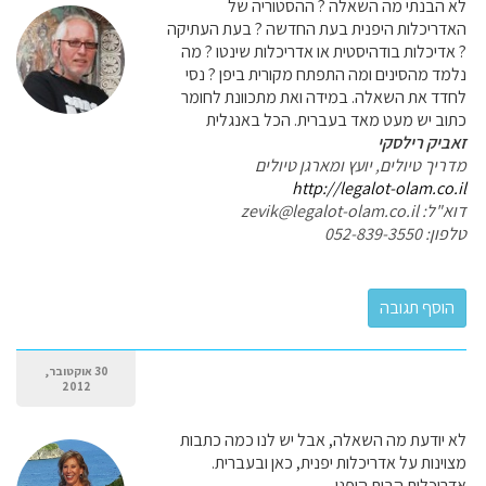
לא הבנתי מה השאלה ? ההסטוריה של
האדריכלות היפנית בעת החדשה ? בעת העתיקה
? אדיכלות בודהיסטית או אדריכלות שינטו ? מה
נלמד מהסינים ומה התפתח מקורית ביפן ? נסי
לחדד את השאלה. במידה ואת מתכוונת לחומר
כתוב יש מעט מאד בעברית. הכל באנגלית
זאביק רילסקי
מדריך טיולים, יועץ ומארגן טיולים
http://legalot-olam.co.il
דוא"ל: zevik@legalot-olam.co.il
טלפון: 052-839-3550
30 אוקטובר,
2012
לא יודעת מה השאלה, אבל יש לנו כמה כתבות
מצוינות על אדריכלות יפנית, כאן ובעברית.
אדריכלות הבית היפני