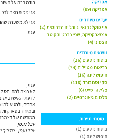
אפריקה
תודה רבה על תשובת
אפריקה (99)
אני ממש רוצה לרכו
יעדים מיוחדים
אני לא משערת שהוא 
איי פוקלנד ואיי ג'ורג'יה הדרומית (2)
ענת
אנטארקטיקה, שפיצברגן והקוטב
הצפוני (4)
נושאים מיוחדים
ביטוח נוסעים (26)
בריאות מטיילים (74)
חיפוש לינה (16)
סקי וסנובורד (118)
ענת,
צלילה ושייט (6)
לא רוצה להתייחס לסו
צלמים גיאוגרפיים (2)
לדעתי האישית, יש בה
אחרים, ולהגיע להווא
ובמיוחד בפארק וולק
המורשת של דצמבר 42, אני הייתי בורח ממלכודות התיירות באי זה ישר לאי הגדול, ומקנח באי נופש מהאיים האקזוטיים הא
מומחי תיירות
יובל נעמן
ביטוח נוסעים (1)
יובל נעמן - מדריך וי
חיפוש לינה (1)