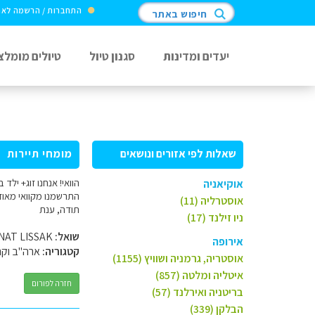
התחברות / הרשמה לא
חיפוש באתר
יעדים ומדינות
סגנון טיול
טיולים מומלצ
שאלות לפי אזורים ונושאים
מומחי תיירות
הוואי! אנחנו זוג+ ילד
אוקיאניה
אוסטרליה (11)
תודה, ענת
ניו זילנד (17)
שואל:
ANAT LISSAK
אירופה
קטגוריה:
ארה"ב וקנ
אוסטריה, גרמניה ושוויץ (1155)
איטליה ומלטה (857)
חזרה לפורום
בריטניה ואירלנד (57)
הבלקן (339)