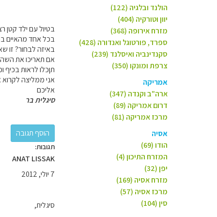
הולנד ובלגיה (122)
יוון וטורקיה (404)
בטיול עם ילד קטן רצ
מזרח אירופה (368)
בכל אחד מהאיים בהוואי יש המון 
ספרד, פורטוגל ואנדורה (428)
באיזה לבחור? זו שאל
סקנדינביה ואיסלנד (239)
אם תאריכו את השהות בהווא
צרפת ומונקו (350)
תןכלו לראות בכיף ו
אני ממליצה לקרוא א
אמריקה
אליכם
ארה"ב וקנדה (347)
סיגלית בר
דרום אמריקה (89)
מרכז אמריקה (81)
אסיה
הודו (69)
תגובות:
המזרח התיכון (4)
ANAT LISSAK
יפן (32)
7 יולי, 2012
מזרח אסיה (169)
מרכז אסיה (57)
סין (104)
סיגלית,