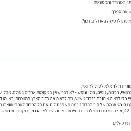
ך המהירה והמפורטת.
ש את ספרך.
ניתן לרכישה בארה"ב. נכון?
גיית הילד אלא לטיול להוואיי,
וואיי, תרבות, נופים, בילוי ונופש - לא דבר שאין במקומות אחרים בעולם. אבל י
יי בלי לראות אותו זה בזבוז משווע, וזה לראות את כדור הארץ בהווצרותו באי הגד
נו בו המאגמה של תוך הכדור זורמת ונשפכת לים. עם כל הכבוד לאתרי אוואהו כמו
חרים.
ועץ טיולים