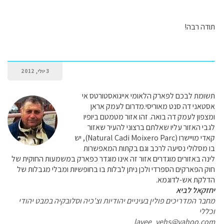
תודה רבה!
3 יולי, 2012
תשומת לבכם לפארק הלאומי אייגואסטורטס אי
אסטאני דה סנט מאוריסי.מדרום לעמק אראן
ומצפון לעמק דה בואה. זהו אזור מטמטם ביופיו
לגבי האזור עליו שאלתם ברצוני להעיר שאזור
קאדי מויישרו (Natural Cadi Moixero Parc), יש
בו מסלולי נסיעה לרכב וגם בקתות המאפשרות
לינה באזורים מוגדרים אזור זה אינו מוגדר כפארק במשמעות החוקית של
חוק הפארקים הספרדי ולכן ניתן לבלות בו בחופשיות ומבלי מגבלות של
הדלקת אש-לדוגמא.
יחזקאל לביא
מחבר המדריכים פולין בעיניים יהודיות וצ'כיה וסלובקיה במבט יהודי
וכללי
lavee_yehs@yahoo.com