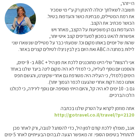
הי יזהר,
תשובה לשאלתך יכולה להינתן רק ע"י מי שמכיר
את רמת המטיילים, מבחינת כושר והעדפות בטיול.
הכושר מכתיב את הקצב.
ההעדפות גם הן משפיעות על הקצב, מאחר ויש
אפשרות להאט במכוון למעדיפים קצב איטי יותר,
שהות של יומיים באותו מקום וכו'. שמעתי כבר על מטיילים שנשארו שני
לילות במחנה ה ABC ואת היום בין לבין ניצלו לטיולים קצרים באזור.
אני ו"הצוות" שלי היינו מתוכננים ללכת את פון היל + ABC ב- 9 ימים,
והוספנו יום נוסף לעלייה, כי למזלי לא היה מקום לינה ביעד שלנו באחד
הימים (למזלי, כי העליה היה מטורפת גם אחרי שקיצרנו, והגשם תפס
אותנו כמה דקות אחרי שהגענו לכפר הנמוך יותר).
גם ב- 10 ימים לא היה קל, והיום הייתי מוסיפה יום נוסף לירידה, כי לכולנו
הלכו הברכיים.
אתה מוזמן לקרוא על הטרק שלנו בכתבה
http://gotravel.co.il/travel/?p=2120
אגב, מומלץ ללכת קודם לפון היל, כדי להסתגל לגובה, ורק לאחר מכן
להתחיל בטיפוס הסופי. זה מאפשר הגעה לגבהים הבעייתיים לאחר 5 ימים