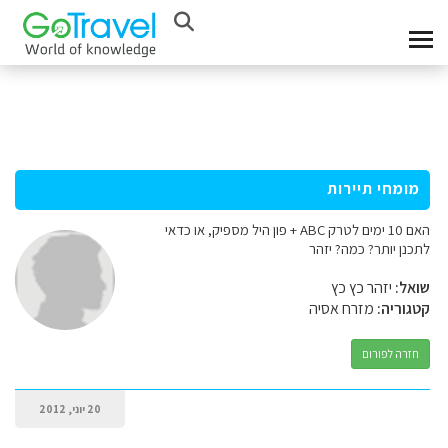
מומחי תיירות
האם 10 ימים לטרק ABC + פון היל מספיק, או כדאי
לתכנן יותר? כמה? יזהר
שואל:
יזהר כץ כץ
קטגוריה:
מזרח אסיה
חזרה לפורום
20 יוני, 2012