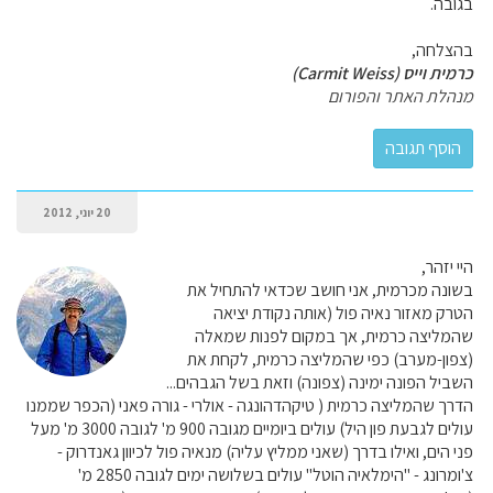
בגובה.
בהצלחה,
כרמית וייס (Carmit Weiss)
מנהלת האתר והפורום
20 יוני, 2012
היי יזהר,
בשונה מכרמית, אני חושב שכדאי להתחיל את
הטרק מאזור נאיה פול (אותה נקודת יציאה
שהמליצה כרמית, אך במקום לפנות שמאלה
(צפון-מערב) כפי שהמליצה כרמית, לקחת את
השביל הפונה ימינה (צפונה) וזאת בשל הגבהים...
הדרך שהמליצה כרמית ( טיקהדהונגה - אולרי - גורה פאני (הכפר שממנו
עולים לגבעת פון היל) עולים ביומיים מגובה 900 מ' לגובה 3000 מ' מעל
פני הים, ואילו בדרך (שאני ממליץ עליה) מנאיה פול לכיוון גאנדרוק -
צ'ומרונג - "הימלאיה הוטל" עולים בשלושה ימים לגובה 2850 מ'