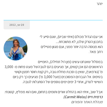
יזהר
20 יוני, 2012
אני עם הגדול מכולם (איתי שביט), שגם סייע לי
בתכנון הטרק שלנו, לא מתווכחת....
הוא מנוסה הרבה יותר ממני, ועם מגוון מטיילים
רחב מאד.
במסלול שאנחנו עשינו (פון היל תחילה), היומייים
הראשונים הם אכן קשים, אך מגיעים בהם לגובהשל מעט פחות מ- 3,000
מ' (גורפאני), שאין בו סכנת מחלת גובה, רק קצת חוסר חמצן וקושי
בטיפוס. אל הגבהים המסוכנים (מעל 3,000 מ') מגיעים כך רק ביום
השישי לטרק, אחרי 3 ימים ימים נוספים של הסתגלות לגובה.
אבל שוב, איתי הוא בהחלט אורים ותומים בתחום, ואם הוא ממליץ, קטונתי.
כרמית וייס (Carmit Weiss)
מנהלת האתר והפורום