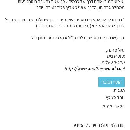
(מצ'ומרונג זו אותה דרך של כרמית), כך שמחינת גבהים (והמנעות
ממחלת גבהים), הדרך שאני ממליץ עליה "טובה" יותר.
* נקודת יציאה אפשרית נוספת היא מפדי - דרך שהולכת מזרחית ובמקביל
לדרך שאני המלצתי (מצ'ומרונג ממשיכים באותה דרך).
וכן, עשרה ימים מספיקים לטרק ABC משולב עם הפון היל.
טיול מהנה,
איתי שביט
מדריך טיולים
http://www.another-world.co.il
תגובות:
יזהר כץ כץ
20 יוני, 2012
תודה לאיתי ולכרמית על המידע.