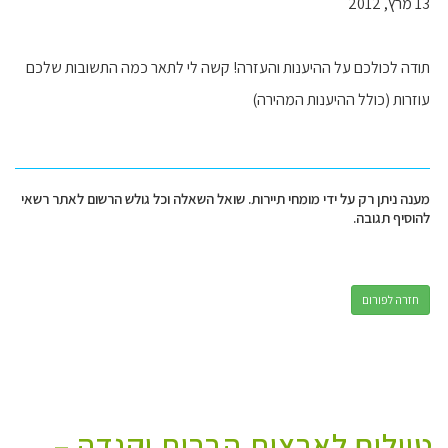
13 מרץ, 2012
תודה לכולכם על ההיענות והעזרה! קשה לי לתאר כמה התשובות שלכם
עוזרות (כולל ההיענות המהירה)
מענה ניתן רק על ידי מומחי תיירות. שואל השאלה וכל גולש הרשום לאתר רשאי
להוסיף תגובה.
חזרה לפורום
טיולים לארצות הברית וקנדה –