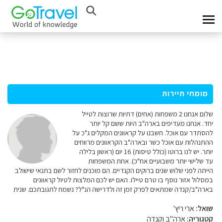
מומחי תיירות
שלום אנחנו 2 משפחות (אחים) דתיות שרוצות לטייל
יחד. אנחנו מעדיפים בארה"ב היות ששם קל יותר
להסתדר עם אוכל. חשבנו על קראוונים המקלים ג"כ על
ההתנהלות עם אוכל כשר ובארה"ב הקראוונים מרווחים
יותר. יש לנו ברוטו (כולל טיסות) 16 יום (ראשון בלילה
עד שלישי יותר משבועיים אח"כ). אחת המשפחות
הייתה לפני שלוש שנים ברוקים הקנדיים. הם מוכנים לחזור לשם בתנאי שישולב
במסלול אזור נוסף בו טרם טיילו. האם יש לכם המלצות לטיול קראוונים
בארה"ב/קנדה שמתאים לפרק זמן זה ולדרישה הנ"ל? נשמח לתגובתכם. שנית
שואל:
ארי ריץ'
קטגוריה:
ארה"ב וקנדה