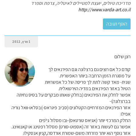
מדריכת טיולים, יועצת למטיילים לאיטליה, צרפת וספרד
http://www.varda-art.co.il
1 מרץ, 2012
רונן שלום
קודם כל אם רוצים גם ברצלונה וגם הפירנאים לך
על מסגרת הזמן הרחבה ביותר האפשרית.
שנית- מאד קשה לתת לך פריסה של כל אפשרויות
הטיול באזור הפירנאים במדיה הוירטואלית.
אפשר לחלק את הפירנאים (בחלק שאותו מבקרים על בסיס נחיתה
בברצלונה)-
אזור הפירנאים המזרחיים הקטלונים (סביב פיגראס-)בסלאו-וואל נוריה
אפילו
החלק המרכזי יותר (אגיאס טורטאס)-ובו מסלול גי'פים
אפשר גם לעשות באזור זה (אספוט-סורט) מסלול רפטינג או קאנואינג.
אזור נוסף הוא יותר מזרחה משם-שמורת אורדסה,קניון אנסקילו.