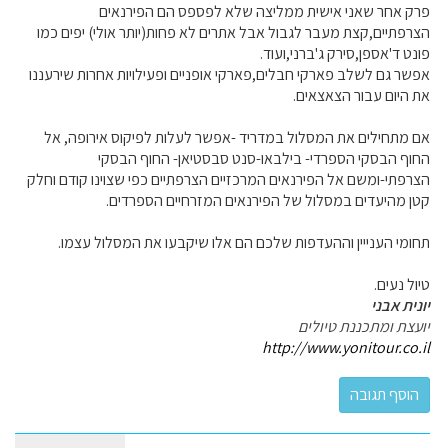
פרק אחר שאני אישית ממליצה שלא לפספס הם הפירנאים
הצרפתיים,קצת מעבר לגבול אבל אתרים לא פחות(יותר אולי) יפים כמו
פונט ד'אספן,סירק ג'ברני,ועוד.
אפשר גם לשלב פארקי חבלים,פארקי אופניים ופעילויות אחרות שירעננו
את היום עבור הצאצאים.
אם מתחילים את המסלול במדריד -אפשר לעלות לפיקוס אירופה, אל
החוף הבסקי הספרדי- בילבאו-סנט סבסטיאן- החוף הבסקי
הצרפתי-ומשם אל הפירנאים המרכזיים הצרפתיים כפי שצוינו קודם וחלק
קטן מהיעדים במסלול של הפירנאים המזרחיים הספרדים.
תחומי הענייין וההעדפות שלכם הם אלו שיקבעו את המסלול עצמו.
טיול נעים.
יונית אבני
יועצת ומתכננת טיולים
http://www.yonitour.co.il