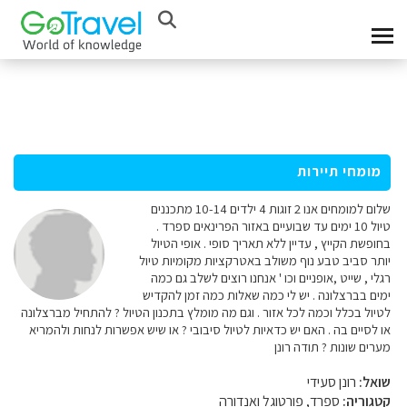
מומחי תיירות
שלום למומחים אנו 2 זוגות 4 ילדים 10-14 מתכננים
טיול 10 ימים עד שבועיים באזור הפרינאים ספרד .
בחופשת הקייץ , עדיין ללא תאריך סופי . אופי הטיול
יותר סביב טבע נוף משולב באטרקציות מקומיות טיול
רגלי , שייט ,אופניים וכו ' אנחנו רוצים לשלב גם כמה
ימים בברצלונה . יש לי כמה שאלות כמה זמן להקדיש
לטיול בכלל וכמה לכל אזור . וגם מה מומלץ בתכנון הטיול ? להתחיל מברצלונה
או לסיים בה . האם יש כדאיות לטיול סיבובי ? או שיש אפשרות לנחות ולהמריא
מערים שונות ? תודה רונן
שואל:
רונן סעידי
קטגוריה:
ספרד, פורטוגל ואנדורה