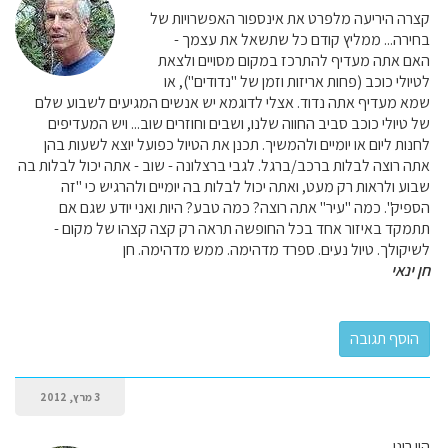
קצרה היריעה מלפרט את אינספור האפשרויות של
בחירה... ממליץ קודם כל שתשאל את עצמך -
האם אתה מעדיף להתרכז במקום מסויים ולצאת
לטיולי כוכב (פחות אריזות וזמן של "נדודים"), או
שמא מעדיף אתה נדוד. אצלי לדוגמא יש אנשים המגיעים לשבוע שלם
של טיולי כוכב סביב החווה שלנו, ושבים וחוזרים שוב... ויש המעדיפים
לחנות ליום או יומיים ולהמשיך. תכנן את הטיול כפועל יוצא לשעות בהן
אתה רוצה לבלות ברכב/ברגל. לגבי ברצלונה - שוב - אתה יכול לבלות בה
שבוע ולראות רק מעט, ואתה יכול לבלות בה יומיים ולהרגיש כי "זה
הספיק". כמה "עיר" אתה רוצה? כמה טבע? היות ואני יודע שגם אם
תתמקד באיזור אחד בכל החופשה תראה רק קצה קצהו של מקום -
לשיקולך. טיול נעים. ספרד מדהימה. ממש מדהימה. חן
חן ינאי
3 מרץ, 2012
היי רונן,