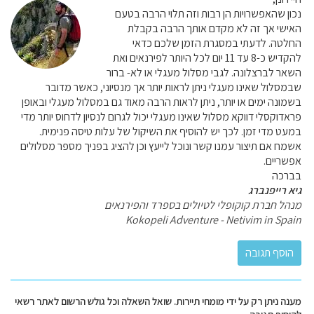
נכון שהאפשרויות הן רבות וזה תלוי הרבה בטעם
האישי אך זה לא מקדם אותך הרבה בקבלת
החלטה. לדעתי במסגרת הזמן שלכם כדאי
להקדיש כ-8 עד 11 יום לכל היותר לפירנאים ואת
השאר לברצלונה. לגבי מסלול מעגלי או לא- ברור
שבמסלול שאינו מעגלי ניתן לראות יותר אך מנסיוני, כאשר מדובר
בשמונה ימים או יותר, ניתן לראות הרבה מאוד גם במסלול מעגלי ובאופן
פראדוקסלי דווקא מסלול שאינו מעגלי יכול לגרום לנסיון לדחוס יותר מדי
במעט מדי זמן. לכך יש להוסיף את השיקול של עלות טיסה פנימית.
אשמח אם תיצור עמנו קשר ונוכל לייעץ וכן להציג בפניך מספר מסלולים
אפשריים.
בברכה
גיא רייפנברג
מנהל חברת קוקופלי לטיולים בספרד והפירנאים
Kokopeli Adventure - Netivim in Spain
מענה ניתן רק על ידי מומחי תיירות. שואל השאלה וכל גולש הרשום לאתר רשאי