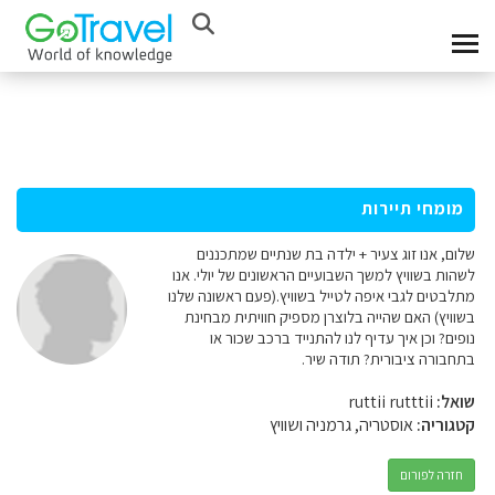
מומחי תיירות
שלום, אנו זוג צעיר + ילדה בת שנתיים שמתכננים
לשהות בשוויץ למשך השבועיים הראשונים של יולי. אנו
מתלבטים לגבי איפה לטייל בשוויץ.(פעם ראשונה שלנו
בשוויץ) האם שהייה בלוצרן מספיק חוויתית מבחינת
נופים? וכן איך עדיף לנו להתנייד ברכב שכור או
בתחבורה ציבורית? תודה שיר.
שואל:
ruttii rutttii
קטגוריה:
אוסטריה, גרמניה ושוויץ
חזרה לפורום