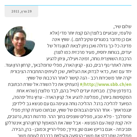
29 מרץ, 2011
שלום שיר,
טלעמי, שבועיים בלוצרן הם קצת יותר מדי (אלא
אם כן מדובר במגורים שקיבלתם...). שוויץ אינה
מדינה כל-כך גדולה ואכן ניתן לצאת לגוון גדול של
יעדים, בנוחות יחסית, מעיר מרכזית כמו לוצרן.
הרכבת השוויצרית נוחה, זמינה ויעילה, וניתן להגיע
איתה לאתרי נוף רבים, כגון - קניון הארה, מפלי טרומלבאך, קרחון הרון ועוד.
יחד עם זאת, כדאי לבדוק את העלויות, שכן לעיתים התחבורה הציבורית
יקרה יותר משכירות רכב - הנה קישור לאתר הרכבות של שוויץ:
http://www.sbb.ch/en/#
(העתיקי את כל השורה אל שורת הכתובת
בדפדפן שלך). מבחינת יעדים לטייל בהם, לבד מלוצרן (שהיא אחת
המקסימות ביותר), ממליצה להגיע אל: קניון הארה - ערוץ נחל יפהפה,
המיועד להליכה ברגל. ההליכה נוחה ונעימה גם עם מנשא גב לילדים;
יונגפראויוך - אחד ההרים הגבוהים של שוויץ, שבתוכו מערת קרח; מפלי
טרומלבך - פלא טבע, מפלים שוצפים בתוך ההר. מדרגות רבות, נרטבים,
יהיה קצת קשה עם המנשא - אבל שווה את המאמץ! קרחון הרון; אינטרלקן
וסביבתה - אגם בריינץ ואגם טון; ציריך; מפלי הריין; וכמובן - ברן, הבירה.
ממליצה שתבדקי את משכי הנסיעה והעלויות ברכבת לעומת משך