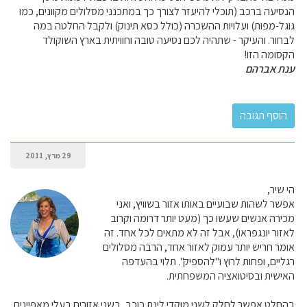
הנסיעה ברכב (תוכלי להיעזר לצורך כך במתכנני מסלולים מקוונים, כמו
גוגל-מפות) ועלויות ההשכרה (כולל כסא תינוק) ולקבל החלטה במה
לבחור. והעיקר - שתהיה לכם נסיעה טובה וחוויתית בארץ השוקולד
הקסומה הזו!
ענת אברהם
29 מרץ, 2011
הי שיר,
אפשר לשהות שבועיים באותו אזור בשוויץ, ואני
מכירה אנשים שעשו כך (מעט יותר דרומה וקרוב
לאזור יונגפראו), אבל זה לא מתאים לכל אחד. זה
אומר חריש יותר עמוק לאזור אחד, הרבה מסלולים
רגליים, ופחות לרוץ ו"להספיק". תלוי בהעדפה
האישית ובסיטואציה המשפחתית.
בהחלט אפשר לחלק לשני מוקדי לינת כוכב, בשני אזורים בעלי מאפיינים