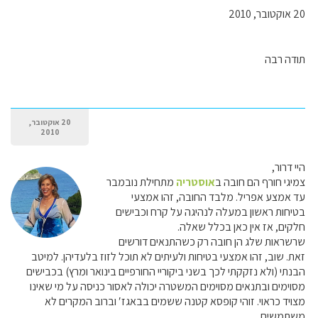
20 אוקטובר, 2010
תודה רבה
20 אוקטובר,
2010
היי דרור,
צמיגי חורף הם חובה ב
אוסטריה
מתחילת נובמבר
עד אמצע אפריל. מלבד החובה, זהו אמצעי
בטיחות ראשון במעלה לנהיגה על קרח וכבישים
חלקים, אז אין כאן בכלל שאלה.
שרשראות שלג הן חובה רק כשהתנאים דורשים
זאת. שוב, זהו אמצעי בטיחות ולעיתים לא תוכל לזוז בלעדיהן. למיטב
הבנתי (ולא נזקקתי לכך בשני ביקוריי החורפיים בינואר ומרץ) בכבישים
מסוימים ובתנאים מסוימים המשטרה יכולה לאסור כניסה על מי שאינו
מצויד כראוי. זוהי קופסא קטנה ששמים בבאגז′ וברוב המקרים לא
משתמשים.