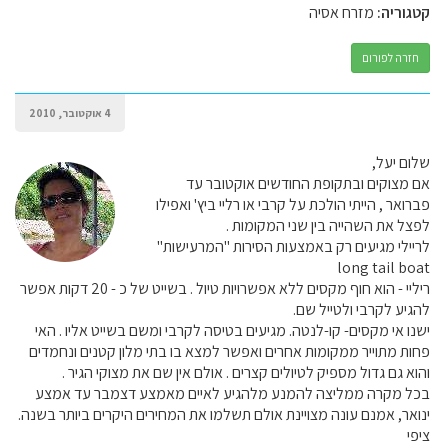
קטגוריה:
מזרח אסיה
חזרה לפורום
4 אוקטובר, 2010
שלום יעל,
אם מצוקים ובתקופת החודשים אוקטובר עד
פברואר , הייתי הולכת על קרבי או רליי ביץ' ואפילו
לפצל את השהייה בין שני המקומות .
לריילי מגיעים רק באמצעות הסירות "המרעישות"
long tail boat
ריליי - הוא חוף מקסים ללא אפשרויות טיול . בשייט של כ - 20 דקות אפשר
להגיע לקרבי ולטייל שם.
ישנו אי מקסים- קו-לנטה. מגיעים בטיסה לקרבי ומשם בשייט אליו . האי
פחות מתוייר ממקומות אחרים ואפשר למצא בו בתי מלון קטנים ונחמדים
והוא גם גדול מספיק לטיולים קצרים . אולם אין שם את מצוקי הגיר .
בכל מקרה ממליצה להמנע מלהגיע לאיים מאמצע דצמבר עד אמצע
ינואר, אמנם עונה מצויינת אולם תשלמו את המחירים היקרים ביותר בשנה.
ציפי