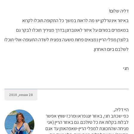
דליה שלום!
באיזור אינטרלקן יש מה לראות במשך כל התקופה.תוכלו לקרוא
במאמרים בפורום על איזור לאוטברונן.בדרך מציריך תוכלו לבקר גם
בלוצרן.מפלי הריין נמצאים פחות משעה צפונית לשדה התעופה-אולי תוכלו
לשלבם ביום האחרון.
חגי
28 אוגוסט, 2010
היי דליה,
כפי שכתב חגי, באזור יונגפראו ומרכז שוויץ אפשר
לבלות בקלות את כל טיולכם. גם באזור הריין (אני
מניחה שהתכוונת למפלי הריין-שאפהאוזן עד אגם