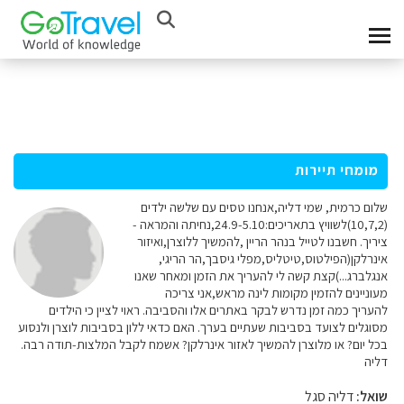
מומחי תיירות
שלום כרמית, שמי דליה,אנחנו טסים עם שלשה ילדים
(10,7,2)לשוויץ בתאריכים:24.9-5.10,נחיתה והמראה -
ציריך. חשבנו לטייל בנהר הריין ,להמשיך ללוצרן,ואיזור
אינרלקן(הפילטוס,טיטליס,מפלי גיסבך,הר הריגי,
אנגלברג...)קצת קשה לי להעריך את הזמן ומאחר שאנו
מעוניינים להזמין מקומות לינה מראש,אני צריכה
להעריך כמה זמן נדרש לבקר באתרים אלו והסביבה. ראוי לציין כי הילדים
מסוגלים לצועד בסביבות שעתיים בערך. האם כדאי ללון בסביבות לוצרן ולנסוע
בכל יום? או מלוצרן להמשיך לאזור אינרלקן? אשמח לקבל המלצות-תודה רבה.
דליה
שואל:
דליה סגל