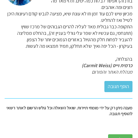
בודנזה) אפשר לבלות כמה ימים. תלוי מאד מה
רוצים ומה אוהבים.
מכיוון שיש לכם עוד זמן וזו לא עונת שיא, מציעה לגבש קודם רעיונות היכן
לטייל ואז להחליט.
התקופה כבר גבולית מאד לעליה להרים הגבוהים של מרכז שוויץ
(תתנחמי, גם עכשיו לא שפר עלי גורלי בעניין זה), בהחלט ממליצה
להעביר לפחות חלק מהטיול באזורים הנמוכים יותר של הצפון.
בעיקרון - הכל יפה ואיך שלא תחלקו, תמיד תמצאו מה לעשות.
בהצלחה,
כרמית וייס (Carmit Weiss)
מנהלת האתר והפורום
מענה ניתן רק על ידי מומחי תיירות. שואל השאלה וכל גולש הרשום לאתר רשאי
להוסיף תגובה.