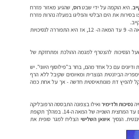
יב
. היא הוקמה על ידי שבט
רוס
, שהגיע מאזור מזרח
חצו בסירות את הים הבלטי והפליגו במעלה נהרות מזרח
יב.
זוהי המדינה הסלאבית הראשונה באירופה, ממנה התפתחו מאוחר יותר רוסיה, אוקראינה ובלארוס. היא התקיימה מהמאה ה- 9 עד המאה ה- 12, אז היא התפוררה לנסיכויות
ן שעל הנסיכות להצטרף למגמה ההולכת ומתחזקת של
דיונים עם כל אחד מהם, בחר ב"פילוסוף היווני". יש
מפריה הביזנטית הנוצרית ומאיומים שקיבל ללא הרף
 קל להפיץ דת מונותאיסטית חדשה - אך על אחת כמה
יה
נסיכות ולדימיר
ואילו בצפונה התבססה הרפובליקה
. באמצע המאה ה-13 נכבש מרבית השטח שמחוץ לנסיכות נובגורוד על ידי המונגולים ונשאר תחת שלטונם עד המחצית השנייה של המאה ה-14. במהלך תקופת
איוואן השלישי
הצליח למגר סופית את