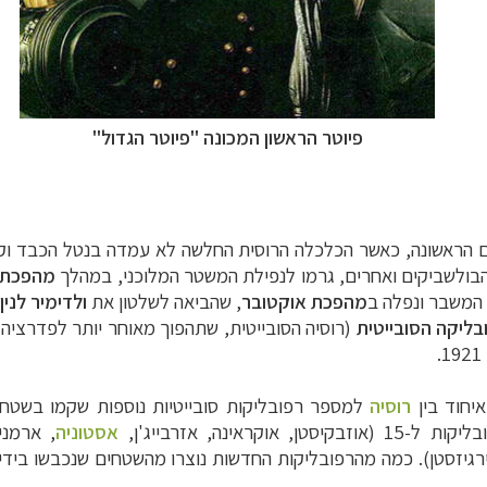
פיוטר הראשון המכונה "פיוטר הגדול"
 הראשונה, כאשר הכלכלה הרוסית החלשה לא עמדה בנטל הכבד וקר
ולשביקים ואחרים, גרמו לנפילת המשטר המלוכני, במהלך
מהפכת 
המשבר ונפלה ב
מהפכת אוקטובר
, שהביאה לשלטון את
ולדימיר לנין
בליקה הסובייטית
(רוסיה הסובייטית, שתהפוך מאוחר יותר לפדרציה
ופש
לחצו לרשימת היעדים »
איחוד בין
רוסיה
למספר רפובליקות סובייטיות נוספות שקמו בשטחי
ינות אירופה
לחצו לרשימת היעדים »
אסטוניה
, ארמני
ירגיזסטן). כמה מהרפובליקות החדשות נוצרו מהשטחים שנכבשו בידי
יקה הצפונית
לחצו לרשימת היעדים »