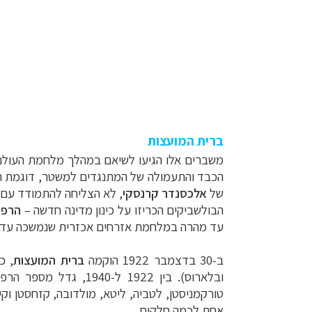
ברית המועצות
משברים אלו הגיעו לשיאם במהלך מלחמת העולם
הכבד והתעמולה של המתנגדים למשטר, דוגמת הב
של
אלכסנדר קרנסקי
, לא הצליחה להתמודד עם 
הבולשביקים הכריזו על כינון מדינה חדשה –
הרפו
עד מהרה במלחמת אזרחים אכזרית שנמשכה עד 1921.
קרוזים והפלגות נ
ב-30 בדצמבר 1922 הוקמה
ברית המועצות
, כ
תכנון טיולים למד
ובלארוס). בין 1922 ל-1940, גדל מספר הרפובליקות ל-15 (אוזבקיסטן, אוקראינה, אזרבייג'ן,
טורקמניסטן, לטביה, ליטא, מולדובה, קזחסטן וק
תכנון
טיולים לאמר
אחת לכמה חלקים.