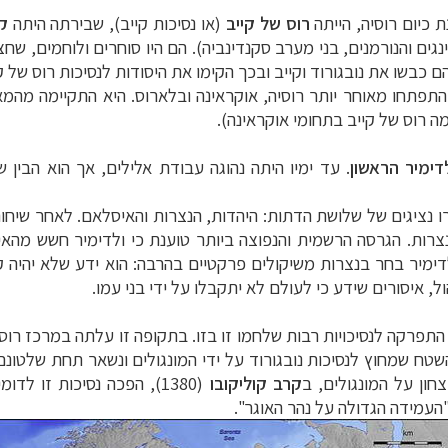
 כיום רוסיה, הייתה
רוס של קייב
(או נסיכות קייב), שבירתה היתה
קי
ינגים והנורמנים, בני מערב סקנדינביה). הם היו סוחרים ולוחמים, ש
 כבשו את נובגורוד וקייב ובכך הקימו את היסודות לנסיכות רוס של קי
 רוס של קייב בתחומי אוקראינה).
דימיר הראשון
. עד ימיו היתה נהוגה עבודת אלילים, אך הוא הבי
 נציגים של שלושת הדתות: היהדות, הנצרות והאיסלאם. לאחר שיחות ו
רות. הגרסה הרשמית והנפוצה ביותר טוענת כי ולדימיר חשש מהאי
ולדימיר בחר בנצרות משיקולים פרקטיים בהרבה: הוא ידע שלא יהיה
 איסורים שידע כי לעולם לא יתקבלו על ידי בני עמו.
התפרקה לנסיכויות רבות שלחמו זו בזו. בתקופה זו עלתה במרכז רוס
חון על המונגולים, ב
קרב
קוליקובו
(1380), הפכה נסיכות זו לדומיננטית. הנסיך