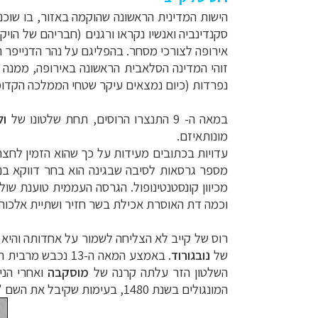
הישות המדינית הראשונה שהוקמה באזור, בו שוכנת
סקנדינביה ואנשיו נקראו ורגנים (חבריהם של הויק
אירופה לצורכי מסחר. בהפליגם על נהר הדנייפר הם
נפרדות (כיום נמצאים עיקר שטחי הממלכה הקדומה
במאה ה- 9 התנצרו הרוסים, תחת שלטונו של
ול
מונותאיזם.
עדויות בכתובים מעידות על כך שהוא הזמין לחצרו
מספר גרסאות לסיבה שבגינה הוא בחר דווקא בנצ
מכיוון קונסטנטינופול. הגרסה העממית טוענת ש
וכמה דת האוסרת אכילת בשר חזיר ושתיית אלכוהול,
רוס של קייב לא הצליחה לשמור על אחדותה והיא 
של
נובגורוד
השלטון הזר עלתה קרנה של
מוסקבה
ואחרי הניצ
המונגולים בשנת 1480, בעימות שקיבל את השם "העמידה הגדולה על נהר האוגר".