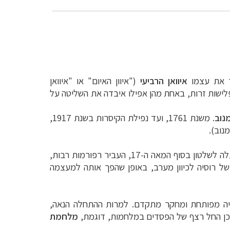
איוואן הרביעי
("איוון האיום" או "איוואן
פלישות זרות, באחת מהן אפילו איבדה את השליטה על
נוב
. משנת 1761, ועד נפילת הקיסרות בשנת 1917,
נוב).
(פיוטר הגדול), שעלה לשלטון בסוף המאה ה-17, העביר רפורמות רבות,
ל רוסיה לכיוון מערב, באופן שהפך אותה למעצמה
יננטיים בעולם, עם תעשייה מפותחת ומחקר מתקדם. למרות ההתחלה הנאה,
ו כן החל רצף של הפסדים במלחמות, דוגמת,
מלחמת