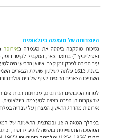
היווצרותה של מעצמה בינלאומית
נסיכות מוסקבה ביססה את מעמדה ב
אירופה
המזרחי
ואסילייביץ'") בתואר צאר, המקביל לקיסר רומי,
עיר הבירה לפרק זמן קצר. איוואן הרביעי היה למ
בשנת 1613 עלתה לשלטון שושלת הצארים השנייה, והאחרונה ששלטה באימפריה הרוסית שלטון אבסולוטי,
השתייכו הצארים הרוסים לענף של בית אולדנבורג (
למרות הכיבושים הנרחבים, מבחינות רבות פיגרה
שבעקבותיהן הפכה רוסיה למעצמה בינלאומית. ת
אירופית מהדרג הראשון. הניצחון על שבדיה במלחמה הצפונית הג
המהפכה התעשייתית בוששה להגיע לרוסיה, וכתוצ
קרים
(1854-1856) ו
מלחמת רוסיה-יפן
(1904-1905).