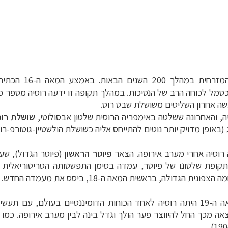
ת במהלך 200 השנים הבאות. באמצע המאה ה-16 הכתיר את עצמו
 כסמל לכוחה הרב של הנסיכות. במהלך תקופה זו ידעה רוסיה מספר 
עשה אחרון השליטים משושלת שבט רוס.
שושלת רומ
באופן מדויק יותר נוטים להתייחס אליה כשושלת הולשטיין-גוטורפ-רומ
 רוסיה אחרי מערב אירופה. הצאר
פיוטר הראשון
קופת שלטונו של פיוטר, עמדה בסימן התפשטותה הטריטוריאלית ש
דולה, בראשית המאה ה-18, ביסס את מעמדה החדש.
במהלך המאה ה-18 ובמחצית הראשונה של המאה ה-19 היתה רוסיה לאחד הכוחות הדומ
אה מכך החל להיווצר פער הולך וגדל בינה לבין מערב אירופה. כמ