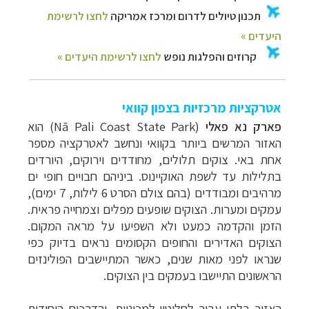
אטרקציות מרכזיות בצפון קוואי
פארק נא פאלי
(
Nā Pali Coast State Park
) הוא
האזור המרשים ביותר ב
קוואי
ונחשב לאטרקציה מספר
אחת באי. צוקים תלולים, מחודדים וירוקים, היורדים
בתלילות עד לשפת האוקיינוס. ביניהם חבויים חופי ים
מרהיבים ומבודדים (בהם צולם הסרט 6 לילות, 7 ימים),
עמקים ומערות. הצוקים שופעים מפלים וצמחייה פראית.
הזמן והקדמה כמעט ולא השפיעו על מראה המקום.
הצוקים האדירים והחופים הקסומים נראים בדיוק כפי
שנראו לפני מאות שנים, כאשר המתיישבים הפולינזים
הראשונים התיישבו בעמקים בין הצוקים.
האזור בלתי עביר לחלוטין למכוניות, והדרכים היחידות