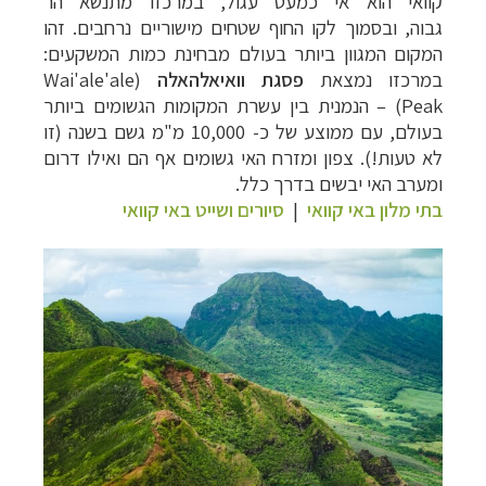
קוואי
הוא אי כמעט עגול, במרכזו מתנשא הר
גבוה, ובסמוך לקו החוף שטחים מישוריים נרחבים. זהו
המקום המגוון ביותר בעולם מבחינת כמות המשקעים:
במרכזו נמצאת
פסגת וואיאלהאלה
(Wai'ale'ale
Peak) – הנמנית בין עשרת המקומות הגשומים ביותר
בעולם, עם ממוצע של כ- 10,000 מ"מ גשם בשנה (זו
לא טעות!). צפון ומזרח האי גשומים אף הם ואילו דרום
ומערב האי יבשים בדרך כלל.
בתי מלון באי קוואי
|
סיורים ושייט באי קוואי
תכנון
טיולים לצפון אמריקה
לחצו לרשימת היעדים »
תכנון
טיולים לדרום ומרכז אמריקה
לחצו לרשימת
היעדים »
קרוזים והפלגות נופש
לחצו לרשימת היעדים »