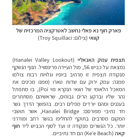
פארק חוף נא פאלי נחשב לאטרקציה המרכזית של
קוואי
(צילום: Troy Squillaci)
תצפית עמק האנאליי
(
Hanalei Valley Lookout
)
נמצאת על כביש 56, מול העיירה פרינסוויל. הנוף הנשקף
מנקודת תצפית זו מרהיב ביופיו וגלויות רבות צולמו
ממנה: עמק ירוק עם שדות טארו (ממנו מכינים את
המאכל הלאומי של הוואי הנקרא פוי
Poi
), בו מתפתל
נהר שליו וברקע הרים גבוהים, שראשיהם מסתתרים
בעננים ומהם יורדים מפלים רבים. בהמשך הדרך גשר
חד נתיבי מפורסם:
Hanalei Bridge
, אשר תושבי
המקום מסרבים בתוקף להחליפו בגשר רחב ומודרני
יותר. כל הגשרים מנקודה זו ועד לסוף הכביש ליד
חוף
קאה
(Ke'e Beach) הם חד נתיביים.