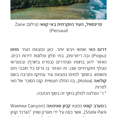
תכנון
טיולים לצפון אמריקה
לחצו לרשימת היעדים »
פרינסוויל,
העיר היוקרתית באי
קוואי
(צילום: Zane
תכנון
טיולים לדרום ומרכז אמריקה
לחצו לרשימת
Persaud)
היעדים »
קרוזים והפלגות נופש
לחצו לרשימת היעדים »
דרום האי
שמשי ויבש יותר. כאן נמצאת העיר
פויפו
(
Poipu
) ובה ריזורטים, בתי מלון ומלונות דירות רבים.
האזור ידוע בחופיו הנהדרים (בפרט בחורף) ובמגרשי
הגולף היוקרתיים שבו. זה האזור בו גרים כל חובבי הים
והשמש. בסמוך לפויפו נמצאת עיר עתיקה וחביבה בשם
קולואה
(
Koloa
), בה החלה תעשיית קנה הסוכר של האי
לפרוח.
* ר' המלצה למלון בחוף זה בסוף הכתבה.
ב
מערב
קוואי
נמצא
קניון
וואימאה
(
Waimea Canyon
State Park
), אשר כונה על ידי מארק טוויין "הגרנד קניון