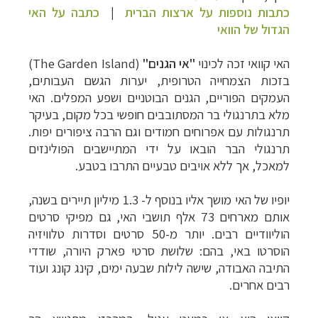
כתבות נוספות על ארצות הברית
|
כתבה על האי
הגדול של הוואי
האי קוואי זכה לכינוי
"אי
הגנים"
(The Garden Island)
בזכות הצמחייה הטרופית, יערות הגשם העבותים,
העמקים הפוריים, הגנים הבוטניים ושפע המפלים. האי
מלא בתרנגולי בר המסתובבים חופשי בכל מקום, בעיקר
תרנגולות עם אפרוחים חמודים וגם הרבה ציפורים יפות.
תרנגולי הבר הובאו על ידי המתיישבים הפולינזים
למאכל, אך ללא אויבים טבעיים התרבו בטבע.
יופיו של האי מושך אליו בנוסף ל- 1.3 מיליון תיירים בשנה,
אותם מארחים 73 אלף תושבי האי, גם מפיקי סרטים
הוליוודיים רבים. יותר מ-50 סרטים וסדרות טלוויזיה
הוסרטו באי, בהם: שלושת סרטי פארק היורה, שודדי
התיבה האבודה, שישה לילות
שבעה ימים, קינג קונג ועוד
רבים אחרים.