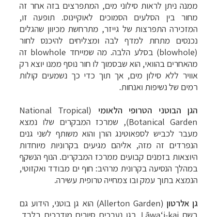
ממנה ניתן לראות סילוני מים, המתפרצים בזה אחר זה
מחור בין הסלעים הסמוכים לאוקיינוס. תופעה זו,
המזכירה התפרצות של גייזר, מתרחשת מכיוון שהגלים
נכנסים מתחת למדף לבה ומצליחים להיכנס לחור
(
blowhole
) בסלע הלבה. מה שמייחד
blowhole
זה
מהאחרים בהוואי, הוא שבסמוך לו חור נוסף ממנו יוצא רק
אוויר ללא סילון מים, אך תוך כדי כך נשמעים קולות
רמים של נשיפות ואנחות.
הגן הבוטני הטרופי הלאומי
(
National Tropical
Botanical Garden
), שמרכז המבקרים שלו נמצא
מעבר לכביש לספאוטינג הורן והוא משותף לשני גנים
הנפרדים זה מזה, אליהם מגיעים בקרוניות מיוחדות
היוצאות בזמנים קבועים ממרכז המבקרים. הנוף הנשקף
במהלך הנסיעה בקרונית מרהיב: חוף ים מבודד ואקזוטי,
הנמצא בתוך עמק ובו צמחייה טרופית עשירה.
גן אלרטון
(
Allerton Garden
) הוא גן בוטני, הידוע גם
בשם
Lāwaʻi-kai
. בגן נערכים סיורים מודרכים בלבד,