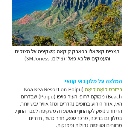
תצפית קאלאלו בפארק קוקאה משקיפה אל הצוקים
והעמקים של נא פאלי
(צילום: SMJoness)
המלצה על מלון באי קוואי
ריזורט קוֹאָה קֵיאָה
(Koa Kea Resort on Poipu
Beach)
ממוקם לחופי העיר
פויפו
(
Poipu
) שבדרום
האי, אזור הידוע בחופים נהדרים ומזג אוויר יבש יותר.
הריזורט נושק לקו החוף והמסעדה משקיפה לעבר החוף.
במלון גם בריכה, מרכז ספא, חדר כושר, חדרים
מרווחים וסוויטות גדולות ומפנקות.