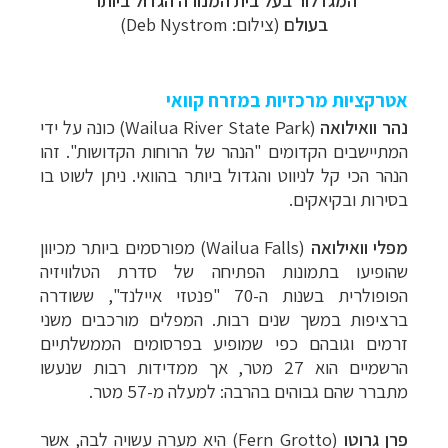
בעולם
(צילום: Deb Nystrom)
אטרקציות מרכזיות במזרח קוואי
נהר
וואילואה
(
Wailua River State Park
) כונה על ידי
המתיישבים הקדומים "הנהר של הרוחות הקדושות". זהו
הנהר הכי קל לניווט והגדול ביותר בהוואי. ניתן לשוט בו
בסירות ובקיאקים.
מפלי וואילואה
(
Wailua Falls
) מפורסמים ביותר מכיוון
שהופיעו בתמונות הפתיחה של סדרת הטלוויזיה
הפופולרית בשנות ה-70 "פנטזי איילנד", ששודרה
ברציפות במשך שנים רבות. המפלים מורכבים משני
זרמים וגובהם כפי שמופיע בפרסומים הממשלתיים
הרשמיים הוא 27 מטר, אך ממדידות רבות שנעשו
מתברר שהם גבוהים בהרבה: למעלה מ-57 מטר.
פרן גרוטו
(
Fern Grotto
) היא מערה עשויה לבה, אשר