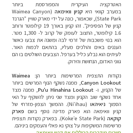
האטרקציה העיקרית והמפורסמת ביותר
במערב
קוואי
היא
קניון וואימאה
(
Waimea Canyon
State Park
), שכאמור, כונה על ידי מארק טוויין "הגרנד
קניון של הפסיפיק". זהו קניון באורך 19 קילומטר ורוחב
1.6 קילומטר, החצוב לעומק של קרוב ל- 1,300 מטר.
הוא בנוי משכבות של זרמי לבה ומשנה את צבעו כאשר
העננים באים והולכים מעליו, בהתאם לכמות האור.
לעיתים הוא נבלע כליל בערפל. הצבעים השולטים בו הם
גווני האדום, הנחושת והירוק.
נקודות התצפית המרשימות ביותר הן:
Waimea
Canyon Lookout
, ממנה נשקף הנוף המרשים ביותר
של הקניון, ו-
Pu'u Hinahina Lookout
, ממנה מצד
אחד נשקף שוב הקניון ומצד שני ניתן להשקיף על האי
הסמוך
ניאיהאו
(
Ni'ihau). ההמשך הצפון-מזרחי של
קניון וואימאה הוא פארק מדינה נוסף בשם
פארק
קוקאה
(
Koke'e State Park
). בפארק נקודות תצפית
מרשימות המשקיפות על צוקי נא פאלי והעמקים ביניהם.
סיורים מודרכים הכוללים את קניון וואימאה