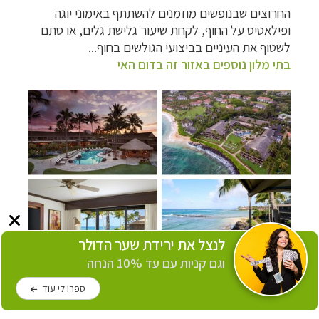
החרוצים שבנופשים מוזמנים להשתתף באימוני יוגה
ופילאטיס על החוף, לקחת שיעור גלישת גלים, או סתם
לשטוף את העיניים בביצועי הגולשים בחוף...
בתי מלון נוספים באזור זה בדום האי
לנצל את ירידת שער הדולר
וגם קניות עם עד 10% הנחה
ריזורט קוֹאָה קֵיאָה
- מיקום מנצח בדרום האי קוואי
ספרו לי עוד
התניידות באי קוואי