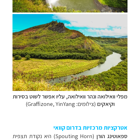
מפלי וואילואה ונהר
וואילואה, עליו
אפשר לשוט בסירות
וקיאקים
(צילומים: Graffizone, YinYang)
אטרקציות מרכזיות בדרום קוואי
ספאוטינג הורן
(
Spouting Horn
) היא נקודת תצפית