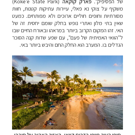
של הפסיפיק".
פארק קוקאה
(
Koke'e State Park
)
משקיף על צוקי נא פאלי, עיירות עתיקות קטנות, חוות
מסורתיות וחופים חוליים ארוכים ולא מפותחים. כמעט
שאין בתי מלון ואתרי נופש בחלק שומם יחסית זה של
האי. זהו המקום הקרוב ביותר במראהו ובאורח החיים שבו
ל"הוואי האמיתית של פעם", עם שפע שדות קנה הסוכר
הגדלים בו. המערב הוא החלק החם והיבש ביותר באי.
חופי העיר פויפו בדרום קוואי, האזור האהוב על חובבי