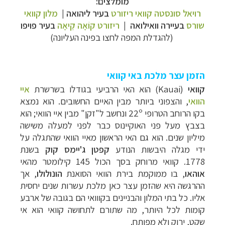
מומלצים:
רויאל סונסטה קוואי ריזורט
בעיר ליהואה |
מלון קוואי
שורס
בעיירה
וואילואה |
ריזורט קוֹאָה קֵיאָה
בעיר פויפו
(להגדלת המפה לחצו בפינה העליונה)
הזמן עצר מלכת באי קוואי
קוואי
(
Kauai
) הוא האי הרביעי בגודלו בשרשרת
איי
הוואי
, והצפוני ביותר מבין האיים החשובים. הוא נמצא
בקו הרוחב הטרופי
º
22
ונחשב ל"זקן" מבין איי הוואי; הוא
בצבץ מעל פני האוקיינוס כבר לפני למעלה משישה
מיליון שנים. הוא גם האי הראשון מאיי הוואי שהתגלה על
ידי מגלה היבשות הנודע
קפטן
ג'יימס קוק
בשנת
1778. קוואי מרוחק בסך הכול 145 קילומטר מהאי
אוהאו
, בו ממוקמת בירת הוואי הסואנת
הונולולו
, אך
ההרגשה היא שהזמן עצר כאן מלכת עשרות שנים יחסית
אליו. כל בתי המלון והבניינים בקווואי הם בגובה של ארבע
קומות לכל היותר, מה שתורם לתחושה קוואי הוא אי
שקט, ירוק ולא מפותח.