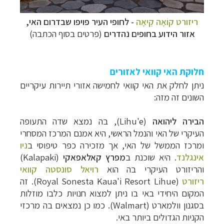
ריזורט קוֹאָה קֵיאָה
- לחופי העיר פויפו שבדרום האי,
אזור הידוע בחופים נהדרים
(פרטים בסוף הכתבה)
חלוקת האי קוואי לאזורים
ניתן לחלק את האי קוואי לחמישה אזורי תיירות עיקריים
השונים זה מזה:
הבירה
ליהואה
(
Lihu'e
), בה נמצא שדה התעופה
העיקרי של האי והנמל הראשי, היא אמנם המרכז המסחרי
ומרכז הממשל של האי, אך מזכירה כפר טיפוסי ב
ניו
אינגלנד
. היא שוכנת ב
מפרץ
קאלאפאקי
(
Kalapaki
)
והריזורט העיקרי בה הוא
רויאל סונסטה קוואי
ריזורט
(
Royal Sonesta Kaua'i Resort Lihue)
. זה
המקום היחידי באי בו ניתן למצוא חנויות כלבו מוזלות
בסגנון וולמארט (
Walmart
). כמו כן נמצאים בה מרכזי
הקניות הגדולים ביותר באי.