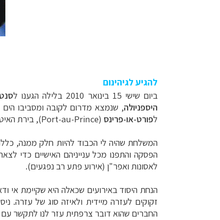
להגיע לגיהינום
ביום שישי 15 בינואר 2010 בלילה הגענו ל
סנטו
היספניולה
, שנמצא מדרום לקובה ומסביבו הים ה
ל
פורט-או-פרינס
(Port-au-Prince)
, בירת האיטי
המשלחת שהיה לי הכבוד להיות חלק ממנה, כללה
הפסקה והתפנו מכל ענייניהם האישיים כדי לצ
לאסונות ואפר"ן (אירוע פתע רב נפגעים).
הנחת היסוד באירועים שכאלה היא שקיימת אי וד
זקוקים לעזרה מיידית ולאיזה סוג של עזרה. ניס
החברים שהוא דובר צרפתית עזר לנו לתקשר עם ה