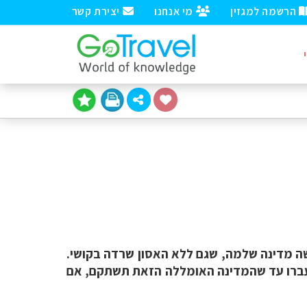
הרשמה למגזין
מי אנחנו
יצירת קשר
טי. רעש בעוצמה של 7.2 בסולם ריכטר מחק למעשה מדינה שלמה, שגם ללא האסון שרדה בקושי.
ות יעברו עד שהמדינה האומללה הזאת תשתקם, אם