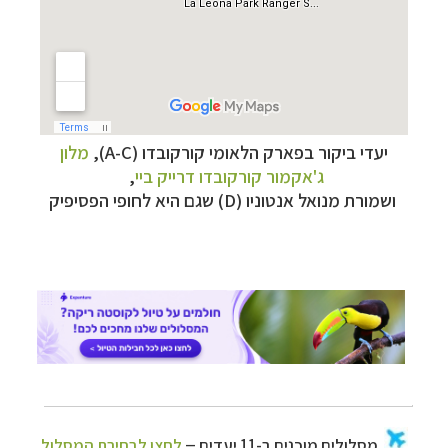
–
מסלולים מוכנים ב-11 יעדים
לחצו לבחירת המסלול
יעדי ביקור בפארק הלאומי קורקובדו (A-C),
מלון
המתאים לכם »
ג'אקמור קורקובדו דרייק ביי
,
–
מעטפת לוגיסטית מלאה: מלונות, רכב ופעילויות
ושמורת מנואל אנטוניו (D) שגם היא לחופי הפסיפיק
לחצו למידע נוסף »
–
מערכת ניווט חכמה וליווי לאורך כל הדרך
לחצו
להסבר על השירות »