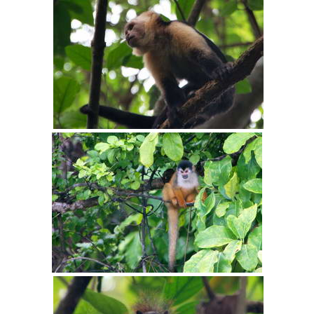
–
מסלולים מוכנים ב-11 יעדים
לחצו לבחירת המסלול
המתאים לכם »
–
מעטפת לוגיסטית מלאה: מלונות, רכב ופעילויות
לחצו למידע נוסף »
–
מערכת ניווט חכמה וליווי לאורך כל הדרך
לחצו
להסבר על השירות »