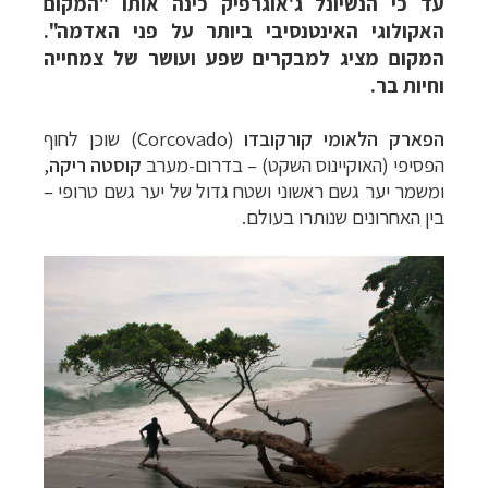
עד כי הנשיונל ג'אוגרפיק כינה אותו "המקום
האקולוגי האינטנסיבי ביותר על פני האדמה".
המקום מציג למבקרים שפע ועושר של צמחייה
וחיות בר.
הפארק
הלאומי קורקובדו
(Corcovado)
שוכן לחוף
הפסיפי (האוקיינוס השקט) – בדרום-מערב
קוסטה ריקה
,
ומשמר יער גשם ראשוני וש
טח גדול של יער גשם טרופי –
בין האחרונים שנותרו בעולם.