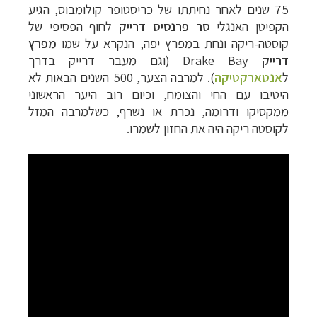
75 שנים לאחר נחיתתו של כריסטופר קולומבוס, הגיע
הקפיטן האנגלי
סר פרנסיס דרייק
לחוף הפסיפי של
קוסטה-ריקה ונחת במפרץ יפה, הנקרא על שמו
מפרץ
דרייק
Drake Bay
‏
(וגם מעבר דרייק בדרך
ל
אנטארקטיקה
). למרבה הצער, 500 השנים הבאות לא
היטיבו עם החי והצומח, וכיום רוב היער הראשוני
ממקסיקו ודרומה, נכרת או נשרף, כשלמרבה המזל
לקוסטה ריקה היה את החזון לשמרו.