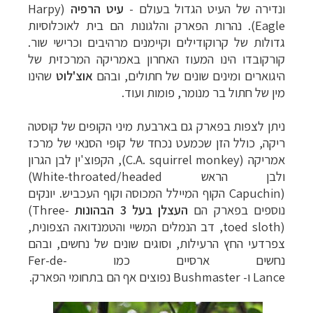
ונדירה של העיט הגדול בעולם -
עיט הרפיה
(Harpy
Eagle).
נהרות הפארק והלגונות הם בית לאוכלוסיות
גדולות של קרוקודילים וקיימנים מרהיבים וכרישי שור.
קורקובדו הינו המעוז האחרון באמריקה המרכזית של
היגוארים ומינים שונים של חתולים, ובהם
אוצ'לוט
שהינו
מין של חתול בר מנומר, פומות ועוד.
ניתן לצפות בפארק גם בארבעת מיני הקופים של קוסטה
ריקה, כולל הזן שכמעט נכחד של קופי הסנאי של מרכז
אמריקה
(C.A. squirrel monkey)
, הקפוצ'ין לבן הגרון
ולבן הראש
(White-throated/headed
Capuchin)
הקוף המיילל המכוסה וקוף העכביש. יונקים
נוספים בפארק הם
העצלן בעל 3 הבהונות
(Three-
toed sloth)
, דב הנמלים המשיי והטמנדואה הצפונית,
צפרדעי החץ הרעילות, וסוגים שונים של נחשים, ובהם
נחשים ארסיים כמו
Fer-de-
Lance
ו-
Bushmaster
נפוצים אף הם בתחומי הפארק.