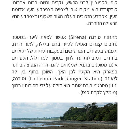
קופי הקפוצ'ין לבני הראש, נקרים וחיות רבות אחרות.
קורקובדו הוא מקום טוב לצפייה בצפרדע העץ אדומת
העין, צפרדע הזכוכית בעלת העור השקוף ובצפרדע החץ
הרעילה הזוהרת.
מתחנת
סירנה
(
Sirena
) אפשר לצאת ליער במספר
נתיבים קצרים ואפילו לסייר בהם בלילה, לאור הירח,
ולפגוש בטפירים המרשימים ובעקבות טריות של יגוארים
בודדים המובילות עד לחוף בסמוך למדריגל. הטפירים
אינם מסוכנים בתנאי שמניחים להם. החיה הנפוצה ביותר
בפארק היא הקוטי לבן האף, השוכן בחוף בין
לה
ליאונה
(
La Leona Park Ranger Station
) ו
סירנה
,
וניזון מסרטני הירח אותם הוא דולה על ידי חפירותיו בחוף
(מומלץ לקחת פנס).