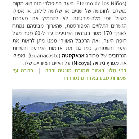
Eterno de los Niños)
. היעד הפופולרי הזה הוא מקום
מושלם לחופשה של שניים או שלושה לילות, או אפילו
כטיול יומי מלה-פורטונה. לא להחמיץ את מערכת
הגשרים התלויים המפורסמת, שהארוך מביניהם נמתח
לאורך 170 מטר בגבהים המגיעים עד ל-60 מטר מעל
חופת היער, ואת הרכבל האווירי ממנו ניתן לראות את
היער והשמורה, כמו גם את אדמות המרעה והשדות
הנרחבים של מחוז
גואנאקסטה
(Guanacaste)
ואפילו
את
מפרץ ניקויה
Nicoya)
(
על האיים הציוריים שלו.
בתי מלון באזור שמורת מונטה ורדה
|
כתבה על
שמורות טבע באזור מונטוורדה