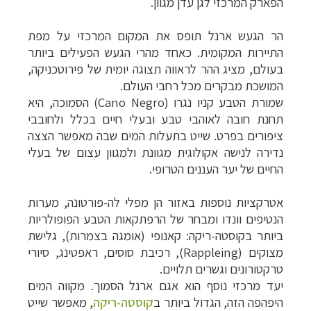
הפארק המרכזי לגן עדן מגוון.
הר הגעש ארנל תופס את המקום המרכזי על מפת
התיירות המקומית. כאחד מהרי הגעש הפעילים ביותר
בעולם, מציג ההר לראווה תצוגה יומית של פירוטכניקה,
המושכת מבקרים מכל רחבי העולם.
שמורת הטבע קניו נגרו (Cano Negro) הסמוכה, היא
תחנת חובה לאוהבי טבע ובעלי חיים בכלל ולחובבי
ציפורים בפרט. שייט בתעלות המים שבה מאפשר הצצה
נדירה לנישה אקולוגית מגוונת ולמגוון עצום של בעלי
החיים של יער העננים הטרופי.
אטרקציות נוספות באזור הן מפלי לה-פורטונה, מערות
הנטיפים וונדו ומבחר של הרפתקאות הטבע הפופולריות
ביותר בקוסטה-ריקה: קאנופי (אומגה בצמרות), גלישת
מצוקים (Rappleing), רכיבת סוסים, ראפטינג, סיורי
טרקטורונים וגשרים תלויים.
יעד מרכזי נוסף הוא אגם ארנל הסמוך. מקווה המים
היפהפה הזה, הגדול ביותר ב
קוסטה-ריקה
, מאפשר שייט