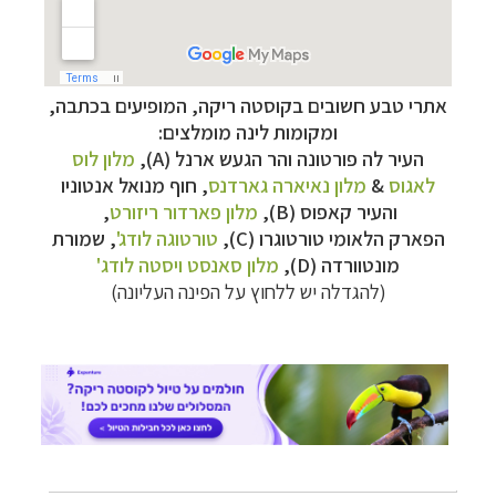
אתרי טבע חשובים בקוסטה ריקה, המופיעים בכתבה,
ומקומות לינה מומלצים:
העיר לה פורטונה והר הגעש ארנל (A),
מלון לוס
לאגוס
&
מלון נאיארה גארדנס
, חוף מנואל אנטוניו
–
מסלולים מוכנים ב-11 יעדים
לחצו לבחירת המסלול
והעיר קאפוס (B),
מלון פארדור ריזורט
,
המתאים לכם »
הפארק הלאומי טורטוגרו (C),
טורטוגה לודג'
, שמורת
–
מעטפת לוגיסטית מלאה: מלונות, רכב ופעילויות
מונטוורדה (D),
מלון סאנסט ויסטה לודג'
לחצו למידע נוסף »
(להגדלה יש ללחוץ על הפינה העליונה)
–
מערכת ניווט חכמה וליווי לאורך כל הדרך
לחצו
להסבר על השירות »