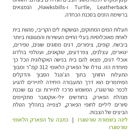
Turtle, Leatherback
ו-
Hawksbills
, הנמצאים
ברשימת הזנים בסכנת הכחדה.
תעלות המים המתוקים, הנושקות לים הקריבי, מהוות בית
לאחת מאוכלוסיות בעלי החיים העשירות והמגוונות ביותר
ביבשת. קופים, ציפורים, דגים מסוגים שונים, טפירים,
יגוארים, עצלנים, צפרדעים, טוקאנים, ועטלפי בולדוג
אוכלי דגים, מצאו להם בית בנישה האקולוגית הכל כך
מיוחדת הזו. גודלו של הפארק הלאומי 312 קמ"ר ומבוך
התעלות החותך בתוך הג'ונגל הסבוך והדקלים
המיתמרים הוא דרך התעבורה היחידה לתיירים להגיע
לכפר טורטוגרו, המשמש מרכז לתיירות ובו גם שוכנת
מנהלת הפארק. בחודשים יולי-אוקטובר מתקיימים
סיורים ליליים לחופי הפארק, לצפייה בתהליך הטלת
הביצים של הצבות.
לינה בשמורת טורטוגרו
|
כתבה על הפארק הלאומי
טורטוגרו