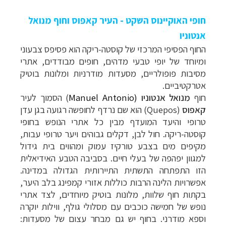
חופי האוקיינוס השקט - העיר קאפוס וחוף מנואל
אנטוניו
החוף הפסיפי המרכזי של קוסטה-ריקה הוא פסיפס צבעוני
ומיוחד של יופי טבעי מדהים, חופים מבודדים, אתרי
מסיבות פופולריים, מסעדות מודרניות ומלונות בוטיק
אטרקטיביים.
חוף
מנואל אנטוניו
Manuel Antonio)
(
הסמוך לעיר
קאפוס
(Quepos)
הוא שם נרדף לחופשה רגועה בגן עדן
טרופי והיעד המועדף מבין כל אתרי הנופש בחופי
קוסטה-ריקה. חול לבן, דקלים גבוהים ויער טרופי עבות,
מקיפים מים בצבע טורקיז עמוק ומהווים בית גידול
למגוון יפהפה של בעלי חיים. בסביבה הטבע האידיאלית
הזו התפתחה התשתית התיירותית הגדולה במדינה.
אפשרויות הלינה הרבות כוללות אזורי קמפינג בלב היער,
בקתות חוף שלוות, מלונות בוטיק מיוחדים, לצד אתרי
נופש של חמישה כוכבים עם מסלולי גולף, ווילות יוקרה
וספא מודרני. בחוף יש גם מבחר עצום של מסעדות: