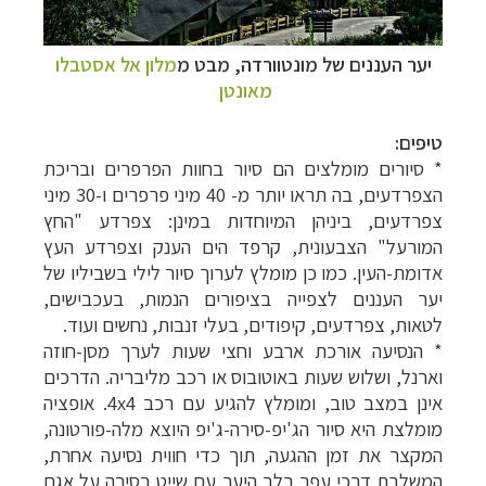
יער העננים של מונטוורדה, מבט מ
מלון אל אסטבלו
מאונטן
טיפים:
* סיורים מומלצים הם סיור בחוות הפרפרים ובריכת
הצפרדעים, בה תראו יותר מ- 40 מיני פרפרים ו-30 מיני
צפרדעים, ביניהן המיוחדות במינן: צפרדע "החץ
המורעל" הצבעונית, קרפד הים הענק וצפרדע העץ
אדומת-העין. כמו כן מומלץ לערוך סיור לילי בשביליו של
יער העננים לצפייה בציפורים הנמות, בעכבישים,
לטאות, צפרדעים, קיפודים, בעלי זנבות, נחשים ועוד.
* הנסיעה אורכת ארבע וחצי שעות לערך מסן-חוזה
וארנל, ושלוש שעות באוטובוס או רכב מליבריה. הדרכים
אינן במצב טוב, ומומלץ להגיע עם רכב
4x4
. אופציה
מומלצת היא סיור הג'יפ-סירה-ג'יפ היוצא מלה-פורטונה,
המקצר את זמן ההגעה, תוך כדי חווית נסיעה אחרת,
המשלבת דרכי עפר בלב היער עם שייט בסירה על אגם