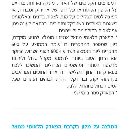
והמפרצים הקסומים של האזור, משקה וארוחת צהריים
על הסיפון הפתוח או על חופו של אי ירוק ומבודד, או
קפיצה למים הצלולים על מנת לצפות בדגים ובאלמוגים
כשאתם מצוידים בשנורקל וסנפירים. בהתאם לעונה ניתן
אף לצפות בדולפינים ולווייתנים.
* לפארק הלאומי מנואל אנטוניו מומלץ להגיע מוקדם,
כיוון שמספר המבקרים בו עומד בממוצע על 600
מבקרים ליום באמצע השבוע ו-800 בסוף השבוע. הבוקר
הוא הזמן הטוב ביותר להימנע מקהל גדול וליהנות
מהשטח הפתוח ומהשמיים הכחולים. המשיכו ללכת
בפארק עד החוף השלישי. זהו אחד החופים המרהיבים
–
מסלולים מוכנים ב-11 יעדים
לחצו לבחירת המסלול
בקוסטה-ריקה, ובו דקלי קוקוס גבוהים הנטויים מעל
המתאים לכם »
המים הכחולים והחול הלבן.
–
* הפארק סגור בימי שני.
מעטפת לוגיסטית מלאה: מלונות, רכב ופעילויות
לחצו למידע נוסף »
–
מערכת ניווט חכמה וליווי לאורך כל הדרך
לחצו
להסבר על השירות »
המלצה על מלון בקרבת הפארק הלאומי מנואל