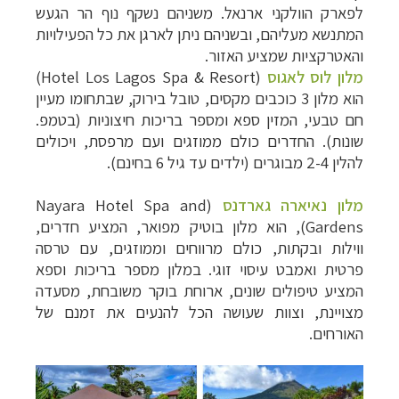
לפארק הוולקני ארנאל. משניהם נשקף נוף הר הגעש
המתנשא מעליהם, ובשניהם ניתן לארגן את כל הפעילויות
והאטרקציות שמציע האזור.
מלון לוס לאגוס
(
Hotel Los Lagos Spa & Resort
)
הוא מלון 3 כוכבים מקסים, טובל בירוק, שבתחומו מעיין
חם טבעי, המזין ספא ומספר בריכות חיצוניות (בטמפ.
שונות). החדרים כולם ממוזגים ועם מרפסת, ויכולים
להלין 2-4 מבוגרים (ילדים עד גיל 6 בחינם).
מלון נאיארה גארדנס
(
Nayara Hotel Spa and
Gardens
), הוא מלון בוטיק מפואר, המציע חדרים,
ווילות ובקתות, כולם מרווחים וממוזגים, עם טרסה
פרטית ואמבט עיסוי זוגי. במלון מספר בריכות וספא
המציע טיפולים שונים, ארוחת בוקר משובחת, מסעדה
מצויינת, וצוות שעושה הכל להנעים את זמנם של
האורחים.