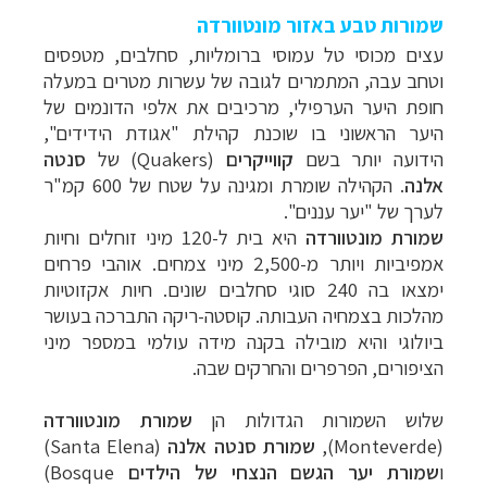
שמורות טבע באזור מונטוורדה
עצים מכוסי טל עמוסי ברומליות, סחלבים, מטפסים
וטחב עבה, המתמרים לגובה של עשרות מטרים במעלה
חופת היער הערפילי, מרכיבים את אלפי הדונמים של
היער הראשוני בו שוכנת קהילת "אגודת הידידים",
הידועה יותר בשם
קווייקרים
(Quakers)
של
סנטה
אלנה
. הקהילה שומרת ומגינה על שטח של 600 קמ"ר
לערך של "יער עננים".
שמורת מונטוורדה
היא בית ל-120 מיני זוחלים וחיות
אמפיביות ויותר מ-2,500 מיני צמחים. אוהבי פרחים
ימצאו בה 240 סוגי סחלבים שונים. חיות אקזוטיות
מהלכות בצמחיה העבותה. קוסטה-ריקה התברכה בעושר
ביולוגי והיא מובילה בקנה מידה עולמי במספר מיני
הציפורים, הפרפרים והחרקים שבה.
שלוש השמורות הגדולות הן
שמורת
מונטוורדה
(Monteverde)
,
שמורת
סנטה אלנה
(Santa Elena)
ו
שמורת
יער הגשם הנצחי של הילדים
(Bosque