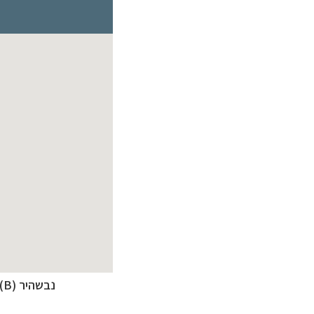
נבשהיר (B), נקודת היציאה לטיסה בכדור פורח בקפדוקיה. נסיעה של כ- 8 שעות מאנטליה (A)
מסלולים מוכנים ל-11 יע