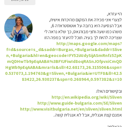
היי עזרא,
לצערי איני מכירה את המקום מהיכרות אישית,
אבל הנסיעה היא ברובה על אוטוסטראדה 6,
משהו כמו שעה וחצי מבורגאס, כך שלא נראה לי
שצריכה להיות לך בעיה. תוכל להיעזר במפה הזו
http://maps.google.com/maps?
f=d&source=s_d&saddr=Burgas,+Bulgaria&daddr=Slive
n,+Bulgaria&hl=en&geocode=FY52iAIdySijASmRnfz5ZpK
mQDHwTb9pEqAABA%3BFYJFiwId8oqRASnJOfpvxiCmQD
HgWb9pEqAABA&mra=ls&sll=42.68173,26.315506&sspn=
0.537073,1.194763&g=Sliven,+Bulgaria&ie=UTF8&ll=42.5
83422,26.930237&spn=0.268964,0.597382&z=10
ובקישורים האלו.
http://en.wikipedia.org/wiki/Sliven
http://www.guide-bulgaria.com/SE/Sliven
http://www.visitbulgaria.net/en/sliven/sliven.html
אמנם קצת אנגלית, אבל לא אנגלית קשה..
בהצלחה,