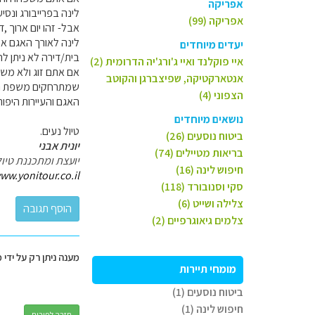
אפריקה
לינה בפרייבורג ונסיע
אפריקה (99)
אבל- זהו יום ארוך ,ד
יעדים מיוחדים
בית/דירה לא ניתן לה
איי פוקלנד ואיי ג'ורג'יה הדרומית (2)
אם אתם זוג ולא משפ
אנטארקטיקה, שפיצברגן והקוטב
הצפוני (4)
האגם והעיירות היפו
נושאים מיוחדים
טיול נעים.
ביטוח נוסעים (26)
יונית אבני
בריאות מטיילים (74)
יועצת ומתכננת טיול
חיפוש לינה (16)
ww.yonitour.co.il
סקי וסנובורד (118)
צלילה ושייט (6)
צלמים גיאוגרפיים (2)
מענה ניתן רק על ידי 
מומחי תיירות
ביטוח נוסעים (1)
חיפוש לינה (1)
חזרה לפורום