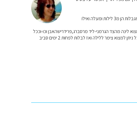
לינה לאורך האגם אפשרית בבתי מלון ללא מגבלת זמן (ולא זולה). אם הכוונה שלכם למצוא צימר המגבלות הן מ3 לילות ומעלה ואילו
וא לינה מהצד הגרמני-ליד מרסברג,פרידרישהאבן וכו-וככל
שמתרחקים משפת האגם עצמו לכוון ההרים/גבעות המשקיפות עליו,המחירים יורדים (וגם ההיצע) אבל ניתן למצוא צימר ללילה ואז לבלות לפחות 2 ימים סביב