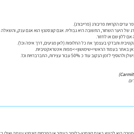
ר ערים הקרויות פריבורג (פרייבורג).
ג של היער השחור, התשובה היא גבולית. אגם קונסטנץ הוא אגם ענק, והשאלה לא
אם ללון שם או לחזור.
יבית ותבדקי בעצמך את כל החלופות (לאן מגיעים, דרך איפה וכו').
אן באתר בעמוד הראשי>שימושון>>מפות אינטראקטיביות.
זמן הנקוב עוד כ 50% עבור עצירות, התברברויות וכו'.
ום
ה היא להציץ באגם קונסנץ-כלומר בעיקר אי הפרחים,קונסנץ עצמה ואולי בדר