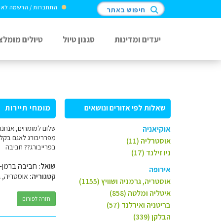
התחברות / הרשמה לא
חיפוש באתר
יעדים ומדינות
סגנון טיול
טיולים מומלצ
שאלות לפי אזורים ונושאים
מומחי תיירות
שלום למומחים, אנחנו 
אוקיאניה
מפרריבורג לאגם בקלו
אוסטרליה (11)
בפרייבורג?? חביבה
ניו זילנד (17)
שואל:
חביבה ברמן- ב
אירופה
קטגוריה:
אוסטריה, ג
אוסטריה, גרמניה ושוויץ (1155)
איטליה ומלטה (858)
חזרה לפורום
בריטניה ואירלנד (57)
הבלקן (339)