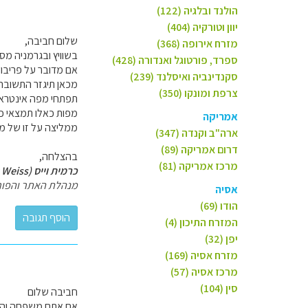
הולנד ובלגיה (122)
יוון וטורקיה (404)
שלום חביבה,
מזרח אירופה (368)
בשוויץ ובגרמניה מספ
ספרד, פורטוגל ואנדורה (428)
אם מדובר על פריבור
סקנדינביה ואיסלנד (239)
מכאן תיגזר התשובה 
צרפת ומונקו (350)
תפתחי מפה אינטראקט
מפות כאלו תמצאי כ
אמריקה
ממליצה על זו של מישלן ולהוסיף ל
ארה"ב וקנדה (347)
דרום אמריקה (89)
בהצלחה,
מרכז אמריקה (81)
כרמית וייס (Carmit Weiss)
מנהלת האתר והפור
אסיה
הודו (69)
המזרח התיכון (4)
יפן (32)
מזרח אסיה (169)
מרכז אסיה (57)
סין (104)
חביבה שלום
אם אתם משפחה והמטר