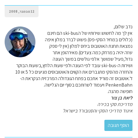
12 נובמבר, 2008
נדב שלום,
אין לך מה לחשוש.שירותיו של הski-bus הם חינם
(כלולים במחיר הסקי-פס).פשוט לברר במלון איפה
נמצאת תחנת האוטובוס ביחס למלון (אין לי ספק
שזה יהיה במרחק כמה צעדים).מאירהופן אתר
גדול,פעיל שמושך אלפי גולשים במשך העונה
ושירות ה-ski-bus עובד לפי העונה ולפי שעות הלחץ,בשעות הבוקר
והחזרה מהסקי מתגברים את הקווים והאוטובוסים מגיעים כל 5 או 10
ד'.אוטובוס זה מוריד אתכם בפתח הגונדולה המרכזית הנקראת ה-
PenkenBahn ויעמוד לשרותכם בסוף יום הגלישה.
חופשה מהנה.
ליאת בן צור
מדריכת סקי בכירה
איגוד מדריכי הסקי והסנובורד בישראל