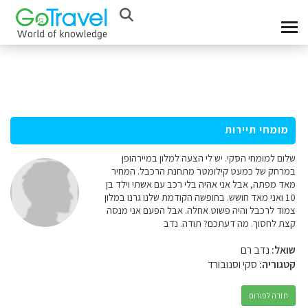
מומחי תיירות
שלום למומחי הסקי. יש לי הצעה למלון במיירהופן
במרחק של כמעט קילומטר מתחנת הרכבל. המחיר
מאד מפתה, אבל אני אהיה בלי רכב עם אשתי וילד בן
10 ואני מאד חושש. בחופשה הקודמת שלנו גרנו במלון
צמוד לרכבל והיה פשוט אחלה. אבל הפעם אני מנסה
קצת לחסוך. מה דעתכם? תודה. נדב
שואל:
נדב רם
קטגוריה:
סקי וסנובורד
חזרה לפורום