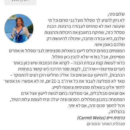
שלום פיני,
לא ניתן להציע לך מסלול מעל גבי פורום וכל מי
שיעשה זאת לא מתיחס לעבודה ברצינות. הכנת
מסלול כזה, שתיקח בחשבון את היכולות והרצונות
שלכם, היא עבודה מרובה, שיכולה להיעשות רק
מולכם באופן אישי.
המומחים בפורום יכולים לייעץ בשאלות ספציפיות לגבי מסלול או אתרים
מסויימים, אבל בוודאי שלא להכין כאן מסלול.
כדאי לעשות קצת עבודת הכנה – לקרוא את הכתבות שיש כאן באתר
(יעדים ומדינות>>ארה"ב), לקנות ספר הדרכה (יש קישור בתחתית
הכתבות), להתייעץ עם אנשים וכו'. אח"כ תחליטו היכן רוצים להתמקד –
מאד לא ממליצה לעבור את כל ארה"ב ב-21 יום, זה לא אפשרי. אז אפשר
לחזור אלינו בשאלות ספציפיות ונשמח לסייע.
אם יוצאים מבולבלים, אני ממליצה בחום לגשת לייעוץ אצל אדם
המתמחה בתכנון מסלולים. הסכום שזה יעלה זניח לעומת עלות הטיול,
ויכול לחסוך סכום זהה, אם לא יותר.
בהצלחה,
כרמית וייס (Carmit Weiss)
מנהלת האתר והפורום