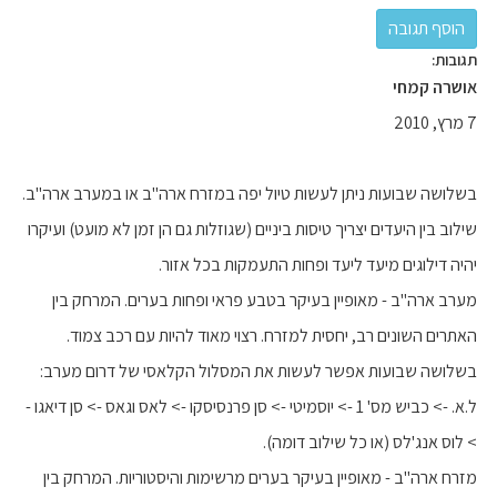
תגובות:
אושרה קמחי
7 מרץ, 2010
בשלושה שבועות ניתן לעשות טיול יפה במזרח ארה"ב או במערב ארה"ב.
שילוב בין היעדים יצריך טיסות ביניים (שגוזלות גם הן זמן לא מועט) ועיקרו
יהיה דילוגים מיעד ליעד ופחות התעמקות בכל אזור.
מערב ארה"ב - מאופיין בעיקר בטבע פראי ופחות בערים. המרחק בין
האתרים השונים רב, יחסית למזרח. רצוי מאוד להיות עם רכב צמוד.
בשלושה שבועות אפשר לעשות את המסלול הקלאסי של דרום מערב:
ל.א. -> כביש מס' 1 -> יוסמיטי -> סן פרנסיסקו -> לאס וגאס -> סן דיאגו -
> לוס אנג'לס (או כל שילוב דומה).
מזרח ארה"ב - מאופיין בעיקר בערים מרשימות והיסטוריות. המרחק בין