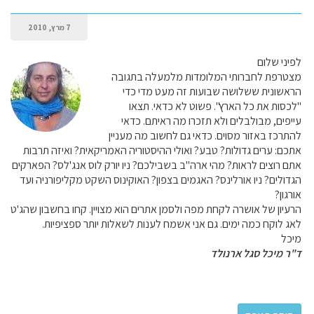
7 מרץ, 2010
לפיני שלום
מצטרפת לחברותי המלומדות מלמעלה בתגובה
הראשונית ששלושה שבועות זה מעט מדי כדי
"לכסות את כל הארץ". פשוט לא כדאי. תצאו
עייפים, מבולבלים ולא תזכרו מה ראיתם. כדאי
להתרכז באזור מסוים. כדאי גם לחשוב מה מעניין
אתכם: ערים גדולות? טבע? ואולי ההיסטוריה האמריקאית? ואיזה תרבות
אתם רוצים לראות? מהי ארה"ב בשבילכם? ניו יורק לוס אנג'לס? הפארקים
הגדולים? ניו אורלינס? האגמים בצפון? האוקינוס השקט מקליפורניה ועד
אורגון?
הרעיון של אושרה לקחת מפה ולסמן אתרים הוא מצויין. קחו בחשבון שהג'ט
לאג לוקח כמה ימים. גם אני אשמח לענות לשאלות יותר ספציפיות.
מיכל
ד"ר מיכל סגל ארנולד