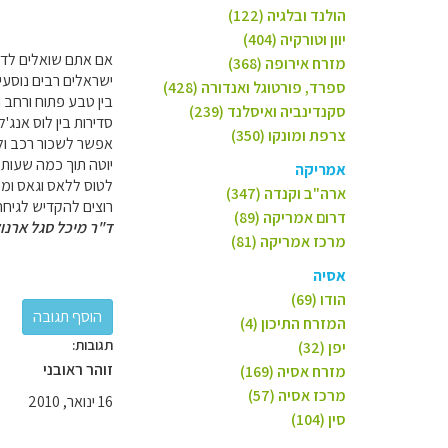
הולנד ובלגיה (122)
יוון וטורקיה (404)
אם אתם שואלים לדעתי
מזרח אירופה (368)
ישראלים רבים נוסע
ספרד, פורטוגל ואנדורה (428)
בין טבע פתוח ורחב ו
סקנדינביה ואיסלנד (239)
סדירות בין לוס אנג'ל
צרפת ומונקו (350)
אפשר לשכור רכב ול
יוטה תוך כמה שעות 
אמריקה
לטוס ללאס וגאס ומשם
ארה"ב וקנדה (347)
רוצים להקדיש לגיחה 
דרום אמריקה (89)
ד"ר מיכל סגל ארנו
מרכז אמריקה (81)
אסיה
הודו (69)
המזרח התיכון (4)
תגובות:
יפן (32)
זוהר ראובני
מזרח אסיה (169)
מרכז אסיה (57)
16 ינואר, 2010
סין (104)