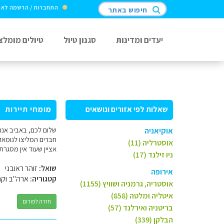
התחברות / הרשמה לא
חיפוש באתר
יעדים ומדינות
סגנון טיול
טיולים מומלצ
שאלות לפי אזורים ונושאים
מומחי תיירות
שלום לכם, באביב אנחנ
אוקיאניה
חברים המליצו לנומאד
אוסטרליה (11)
אציין שעוד אין מסגרת זמן לטיול - כרגע זה 3 שבועות אבל ניתן ואנ
ניו זילנד (17)
שואל:
זוהר ראובני
אירופה
קטגוריה:
ארה"ב וקנ
אוסטריה, גרמניה ושוויץ (1155)
איטליה ומלטה (858)
חזרה לפורום
בריטניה ואירלנד (57)
הבלקן (339)