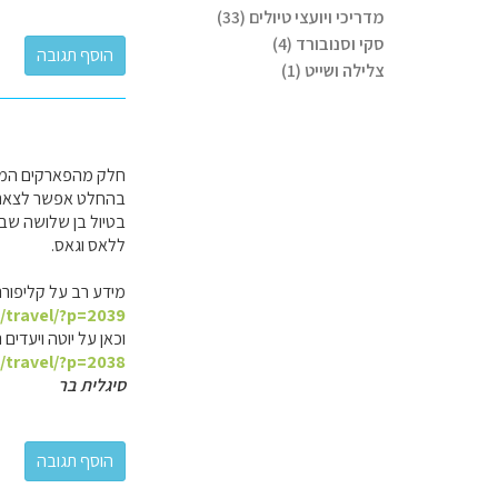
מדריכי ויועצי טיולים (33)
סקי וסנובורד (4)
צלילה ושייט (1)
חלק מהפארקים המקסימ
בהחלט אפשר לצאת לטיול מעגלי בן 4-5 ימים ל
בטיול בן שלושה שבוע
ללאס וגאס.
מידע רב על קליפורנ
l/travel/?p=2039
וכאן על יוטה ויעדי
l/travel/?p=2038
סיגלית בר