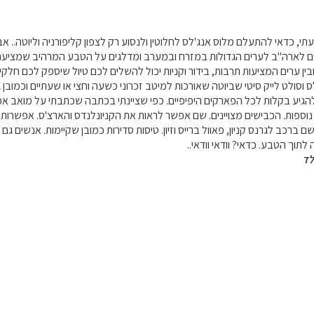
, כדאי להתעלם מלוס אנג'לס לחלוטין ולנסוע רק לצפון קליפורניה וליוטה.. אבל 
ים לארה"ב לערים הגדולות במזרח ובמערב ומדלגים על הטבע המרהיב שמציעה ה
בין ערים המציעות תרבות, בידור וקניות יכול להשלים לכם טיול שיספק לכם חלקי
ס וסולט לייק סיטי שביוטה שאורכות למיטב זכרוני כשעה וחצי או שעתיים וכמובן גם
הגיע בקלות לכל הפארקים היפיפיים. כפי שציינתי בכתבה שכתבתי על מואב אפ
נוספות. הכבישים מצויינים. שם אפשר לראות את הקניונלנדס והארצ'ס. אפשרות
 ברכב לגרנס קניון, פאוול ברייס וזיון. טיסות סדירות כמובן שקיימות. אנשים גם
לתוך הטבע. כדאי? וודאי וודאי..
לד