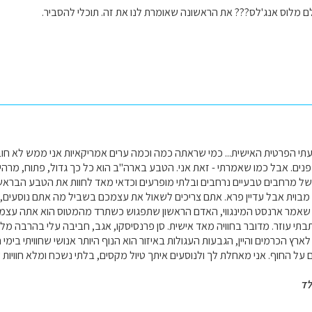
 מלוס אנג'לס??? את הראשונה שאומרת לנו את זה. תוכלי להסביר.
 דעתי הפרטית האישית... כמי שראתה כמה וכמה ערים אמריקאיות אני ממש לא חובב
נים. אבל כמו שאמרתי - זאת אני. הטבע בארה"ב הוא כל כך גדול, פתוח, מרהיב, 
ה של מרחבים טבעיים נרחבים ובלתי מופרעים וכדאי מאד לחוות את הטבע הבר
ן. מבוית אבל עדיין פרא. אתם צריכים לשאול את עצמכם בשביל מה אתם נוסעים,
מו שאמר ארנסט המינגווי, האדם הראשון שתפגוש כשתרד מהמטוס הוא אתה עצמך
תי עוזר. מדובר בחוויה מאד אישית. סן פרנסיסקו, אגב, חביבה עלי בהרבה מלו
ם על החוף. אני מאחלת לך ולנוסעים איתך טיול מקסים, בלתי נשכח ומלא חוויות
לד