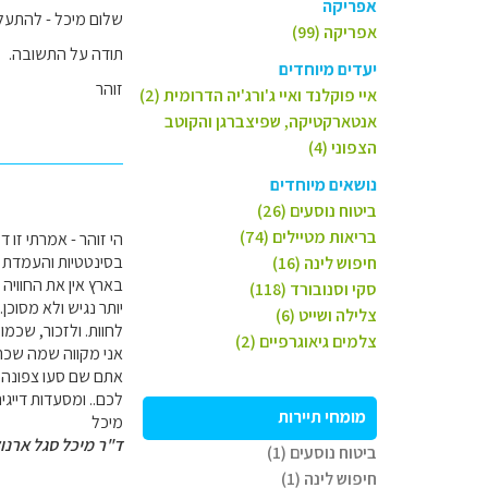
אפריקה
שלום מיכל - להתעלם
אפריקה (99)
תודה על התשובה.
יעדים מיוחדים
זוהר
איי פוקלנד ואיי ג'ורג'יה הדרומית (2)
אנטארקטיקה, שפיצברגן והקוטב
הצפוני (4)
נושאים מיוחדים
ביטוח נוסעים (26)
בריאות מטיילים (74)
הי זוהר - אמרתי זו
בסינטטיות והעמדת פ
חיפוש לינה (16)
בארץ אין את החווי
סקי וסנובורד (118)
יותר נגיש ולא מסוכ
צלילה ושייט (6)
לחוות. ולזכור, שכ
צלמים גיאוגרפיים (2)
אני מקווה שמה שכתב
לכם.. ומסעדות דייגי
מומחי תיירות
מיכל
ד"ר מיכל סגל ארנו
ביטוח נוסעים (1)
חיפוש לינה (1)