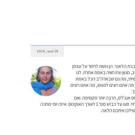
18 ינואר, 2010
ת הז'אנר. הן נוטות לחזור על עצמן
מגוון שזו חוויה באמת אחרת. לנו
אשיתי, מה גם שבארה"ב הכל באמת
 מה אתם רוצים לפגוש, מה אתם רוצים
.
ס אנג'לס, הרבה יותר מקסימה. ואם
אתם שם סעו צפונה לארץ הכרמים והיין, הגבעות העגולות באיזור הוא הנוף היותר אנושי שחוויתי בימי חיי. סעו על כביש מס' 1 לאורך האוקינוס. איזה יופי מחכה
 שילכו איתכם הלאה.