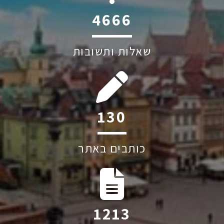
6045
שאלות ותשובות
201
כותבים באתר
1874