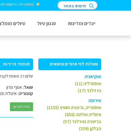
התחברות / הרשמה לא
חיפוש באתר
יעדים ומדינות
סגנון טיול
טיולים מומלצ
שאלות לפי אזורים ונושאים
מומחי תיירות
שלום רב אשמח לקבל המ
אוקיאניה
אוסטרליה (11)
שואל:
אסף מרון
ניו זילנד (17)
קטגוריה:
איטליה ומ
אירופה
אוסטריה, גרמניה ושוויץ (1155)
חזרה לפורום
איטליה ומלטה (858)
בריטניה ואירלנד (57)
הבלקן (339)