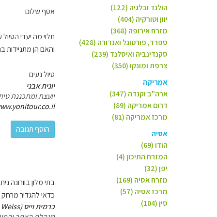
הולנד ובלגיה (122)
אסף שלום
יוון וטורקיה (404)
מזרח אירופה (368)
תלוי מה יעדי הטיול 
ספרד, פורטוגל ואנדורה (428)
והאם הן מתניידות בר
סקנדינביה ואיסלנד (239)
צרפת ומונקו (350)
טיול נעים
אמריקה
יונית אבני
ארה"ב וקנדה (347)
יועצת ומתכננת טיול
דרום אמריקה (89)
ww.yonitour.co.il
מרכז אמריקה (81)
אסיה
הודו (69)
המזרח התיכון (4)
יפן (32)
מזרח אסיה (169)
בתי מלון בוורונה ניתן
מרכז אסיה (57)
כדאי להגדיר מרחק מ
סין (104)
כרמית וייס (Carmit Weiss)
מנהלת האתר והפור