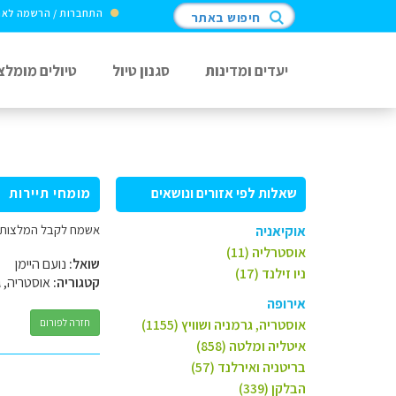
התחברות / הרשמה לא
חיפוש באתר
יעדים ומדינות
סגנון טיול
טיולים מומלצ
שאלות לפי אזורים ונושאים
מומחי תיירות
אשמח לקבל המלצות בציריך מ
אוקיאניה
אוסטרליה (11)
שואל:
נועם היימן
ניו זילנד (17)
קטגוריה:
אוסטריה, ג
אירופה
אוסטריה, גרמניה ושוויץ (1155)
חזרה לפורום
איטליה ומלטה (858)
בריטניה ואירלנד (57)
הבלקן (339)