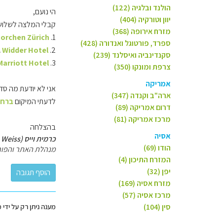
הולנד ובלגיה (122)
הי נועם,
יוון וטורקיה (404)
קבלי המלצה לשלושה בתי מלון ב
מזרח אירופה (368)
torchen Zürich
1.
ספרד, פורטוגל ואנדורה (428)
2.
Widder Hotel
ג
סקנדינביה ואיסלנד (239)
Marriott Hotel
3.
צרפת ומונקו (350)
אמריקה
אני לא יודעת מה סד
ארה"ב וקנדה (347)
לדעתי המיקום
ברחו
דרום אמריקה (89)
מרכז אמריקה (81)
בהצלחה
אסיה
כרמית וייס (Carmit Weiss)
הודו (69)
מנהלת האתר והפור
המזרח התיכון (4)
יפן (32)
מזרח אסיה (169)
מרכז אסיה (57)
סין (104)
מענה ניתן רק על ידי 